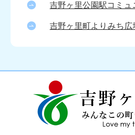
吉野ヶ里公園駅コミュ
吉野ヶ里町よりみち広
吉
love
野
my
ヶ
town
里
町