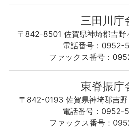
み
三田川庁
ん
〒842-8501 佐賀県神埼郡吉
な
こ
電話番号：0952-53
の
ファックス番号：0952-
町
愛
東脊振庁
し
〒842-0193 佐賀県神埼郡吉
て
電話番号：0952-52
る
ファックス番号：0952-