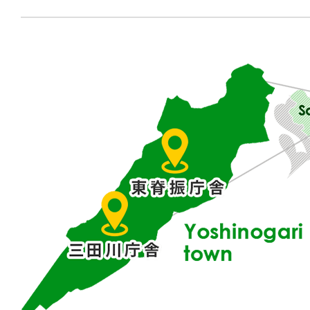
佐
賀
県
東
部
に
位
置
す
る
吉