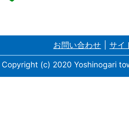
野
ケ
里
お問い合わせ
サイ
町、
三
Copyright (c) 2020 Yoshinogari tow
田
川
庁
舎・
東
脊