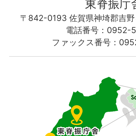
東脊振庁
し
〒842-0193 佐賀県神埼郡吉
て
電話番号：0952-52
る
ファックス番号：0952-
佐
賀
県
東
部
に
位