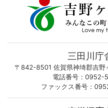
野
my
ヶ
town
里
町
み
三田川庁
ん
〒842-8501 佐賀県神埼郡吉
な
こ
電話番号：0952-53
の
ファックス番号：0952-
町
愛