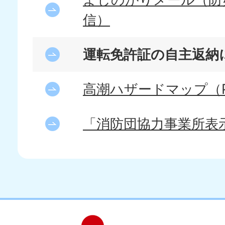
信）
運転免許証の自主返納
高潮ハザードマップ（P
「消防団協力事業所表
吉
love