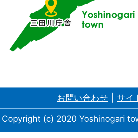
置
す
る
吉
野
ケ
里
お問い合わせ
サイ
町、
三
Copyright (c) 2020 Yoshinogari tow
田
川