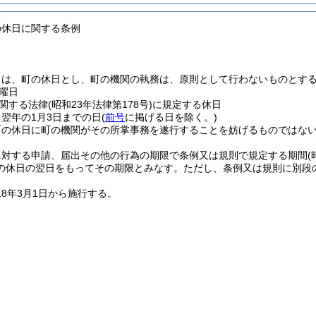
の休日に関する条例
日は、町の休日とし、町の機関の執務は、原則として行わないものとす
曜日
関する法律
(昭和23年法律第178号)
に規定する休日
ら翌年の1月3日までの日
(
前号
に掲げる日を除く。)
町の休日に町の機関がその所掌事務を遂行することを妨げるものではな
に対する申請、届出その他の行為の期限で条例又は規則で規定する期間
の休日の翌日をもってその期限とみなす。
ただし、条例又は規則に別段
18年3月1日から施行する。