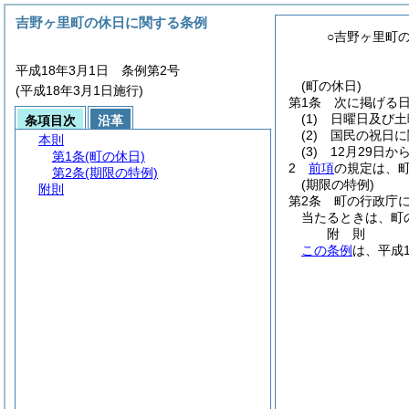
吉野ヶ里町の休日に関する条例
○吉野ヶ里町
平成18年3月1日 条例第2号
(町の休日)
(平成18年3月1日施行)
第1条
次に掲げる
(1)
日曜日及び土
条項目次
沿革
(2)
国民の祝日に
本則
(3)
12月29日か
第1条
(町の休日)
2
前項
の規定は、
第2条
(期限の特例)
(期限の特例)
附則
第2条
町の行政庁
当たるときは、町
附
則
この条例
は、平成