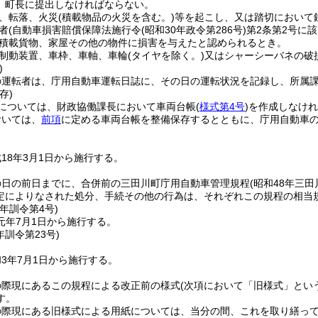
、町長に提出しなければならない。
、転落、火災
(積載物品の火災を含む。)
等を起こし、又は踏切において
者
(自動車損害賠償保障法施行令
(昭和30年政令第286号)
第2条第2号に
積載貨物、家屋その他の物件に損害を与えたと認められるとき。
制動装置、車枠、車軸、車輪
(タイヤを除く。)
又はシャーシーバネの破
)
の運転者は、庁用自動車運転日誌に、その日の運転状況を記録し、所属
存)
については、財政協働課長において車両台帳
(
様式第4号
)
を作成しなけれ
おいては、
前項
に定める車両台帳を整備保存するとともに、庁用自動車
18年3月1日から施行する。
の日の前日までに、合併前の三田川町庁用自動車管理規程
(昭和48年三田
定によりなされた処分、手続その他の行為は、それぞれこの規程の相当
元年
訓令第4号)
元年7月1日から施行する。
年
訓令第23号)
3年7月1日から施行する。
の際現にあるこの規程による改正前の様式
(次項において「旧様式」とい
す。
の際現にある旧様式による用紙については、当分の間、これを取り繕っ