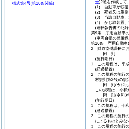
号
)
2通を作成して
様式第4号
(第10条関係)
(1)
自動車が転覆
(2)
死者又は重傷
(3)
当該自動車、
(4)
かじ取装置、
(運転報告書の記録
第9条
庁用自動車
(車両台帳の整備保
第10条
庁用自動車
2
財政協働課長に
附
則
(施行期日)
1
この規程は、平成
(経過措置)
2
この規程の施行
村規則第3号)
の規
附
則
(令和
この規程は、令和
附
則
(令和3
(施行期日)
1
この規程は、令和
(経過措置)
2
この規程の施行
によるものとみな
3
この規程の施行