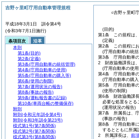
吉野ヶ里町庁用自動車管理規程
○吉野ヶ里町
平成18年3月1日 訓令第4号
(目的)
(令和3年7月1日施行)
第1条
この規程は
(定義)
条項目次
沿革
第2条
この規程に
本則
(庁用自動車の統括
第1条
(目的)
第3条
庁用自動車
第2条
(定義)
2
財政協働課長は
第3条
(庁用自動車の統括管理)
(庁用自動車の使用
第4条
(庁用自動車の使用)
第4条
庁用自動車
第5条
(庁用自動車の購入等)
(庁用自動車の購入
第6条
(使用の制限)
第5条
庁用自動車
第7条
(運用状況の報告)
(使用の制限)
第8条
(事故の報告)
第6条
財政協働課
第9条
(運転報告書の記録)
必要な処置をとる
第10条
(車両台帳の整備保存)
(運用状況の報告)
附則
第7条
所属長は、
附則
(令和元年訓令第4号)
(事故の報告)
附則
(令和3年訓令第23号)
第8条
庁用自動車
様式第1号
(第7条関係)
するとともに所属
様式第2号
(第7条関係)
2
所属課長は、
前
様式第3号
(第8条関係)