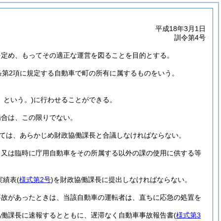
平成18年3月1日
訓令第4号
を定め、もってその適正な運営を図ることを目的とする。
条第2項に規定する自動車で町の所有に属するものをいう。
」という。)
に行わせることができる。
場合は、この限りでない。
ては、あらかじめ財政協働課長と合議しなければならない。
、又は臨時に庁用自動車をその所属する以外の課の使用に供する等
実績表
(
様式第2号
)
を財政協働課長に提出しなければならない。
事故があったときは、当該自動車の運転者は、直ちに応急の処置を
協働課長に速報するとともに、遅滞なく自動車事故報告書
(
様式第3