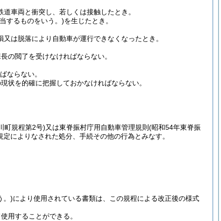
鉄道車両と衝突し、若しくは接触したとき。
該当するものをいう。)
を生じたとき。
損又は脱落により自動車が運行できなくなったとき。
課長の閲了を受けなければならない。
ばならない。
の現状を的確に把握しておかなければならない。
川町規程第2号)
又は東脊振村庁用自動車管理規則
(昭和54年東脊振
規定によりなされた処分、手続その他の行為とみなす。
う。)
により使用されている書類は、この規程による改正後の様式
て使用することができる。