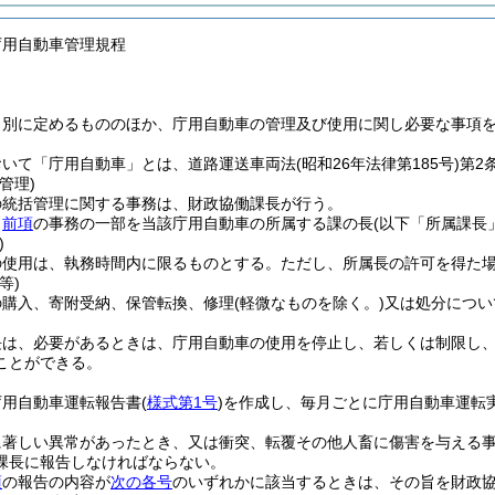
庁用自動車管理規程
、別に定めるもののほか、庁用自動車の管理及び使用に関し必要な事項
おいて「庁用自動車」とは、道路運送車両法
(昭和26年法律第185号)
第2
管理)
の統括管理に関する事務は、財政協働課長が行う。
、
前項
の事務の一部を当該庁用自動車の所属する課の長
(以下「所属課長
)
の使用は、執務時間内に限るものとする。
ただし、所属長の許可を得た
等)
の購入、寄附受納、保管転換、修理
(軽微なものを除く。)
又は処分につい
長は、必要があるときは、庁用自動車の使用を停止し、若しくは制限し
ことができる。
庁用自動車運転報告書
(
様式第1号
)
を作成し、毎月ごとに庁用自動車運転
に著しい異常があったとき、又は衝突、転覆その他人畜に傷害を与える
課長に報告しなければならない。
項
の報告の内容が
次の各号
のいずれかに該当するときは、その旨を財政