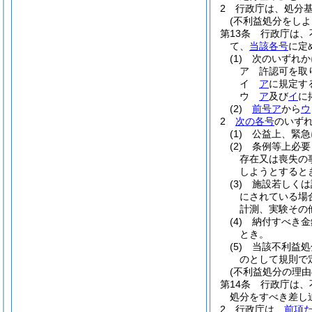
2
行政庁は、処分
(不利益処分をしよ
第13条
行政庁は、
て、
当該各号
に定
(1)
次のいずれか
ア
許認可を取
イ
ア
に規定す
ウ
ア
及び
イ
に
(2)
前号ア
から
ウ
2
次の各号
のいず
(1)
公益上、緊急
(2)
条例等上必要
存在又は喪失の
しようとすると
(3)
施設若しくは
にされている場
計測、実験その
(4)
納付すべき金
とき。
(5)
当該不利益処
のとして規則で
(不利益処分の理由
第14条
行政庁は、
処分をすべき差し
2
行政庁は、
前項