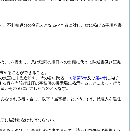
て、不利益処分の名宛人となるべき者に対し、次に掲げる事項を書
う。)
を提出し、又は聴聞の期日への出頭に代えて陳述書及び証拠
求めることができること。
の規定による通知を、その者の氏名、
同項第3号
及び
第4号
に掲げ
する旨を当該行政庁の事務所の掲示場に掲示することによって行う
通知がその者に到達したものとみなす。
みなされる者を含む。以下「当事者」という。)
は、代理人を選任
政庁に届け出なければならない。
認めるときは、当事者以外の者であって当該不利益処分の根拠とな