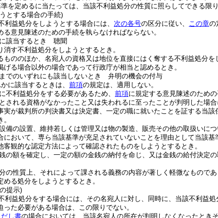
基準を定めるに当たっては、当該不利益処分の性質に照らしてできる限
うとする場合の手続)
不利益処分をしようとする場合には、
次の各号
の区分に従い、
この章
の
める意見陳述のための手続を執らなければならない。
に該当するとき 聴聞
り消す不利益処分をしようとするとき。
るもののほか、名宛人の資格又は地位を直接にはく奪する不利益処分を
掲げる場合以外の場合であって行政庁が相当と認めるとき。
までのいずれにも該当しないとき 弁明の機会の付与
れかに該当するときは、
前項
の規定は、適用しない。
に不利益処分をする必要があるため、
前項
に規定する意見陳述のための
とされる資格がなかったこと又は失われるに至ったことが判明した場合
事実が裁判所の判決書又は決定書、一定の職に就いたことを証する当該
き。
設備の設置、維持若しくは管理又は物の製造、販売その他の取扱いにつ
合において、専ら当該基準が充足されていないことを理由として当該基
他客観的な認定方法によって確認されたものをしようとするとき。
銭の額を確定し、一定の額の金銭の納付を命じ、又は金銭の給付決定の
分の性質上、それによって課される義務の内容が著しく軽微なものであ
定める処分をしようとするとき。
の提示)
不利益処分をする場合には、その名宛人に対し、同時に、当該不利益処
迫った必要がある場合は、この限りでない。
ただし書
の場合においては、当該名宛人の所在が判明しなくなったとき