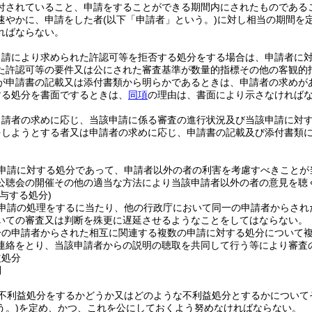
付されていること、申請をすることができる期間内にされたものである
速やかに、申請をした者
(以下「申請者」という。)
に対し相当の期間を
ればならない。
申請により求められた許認可等を拒否する処分をする場合は、申請者に
た許認可等の要件又は公にされた審査基準が数量的指標その他の客観的
が申請書の記載又は添付書類から明らかであるときは、申請者の求めが
する処分を書面でするときは、
同項
の理由は、書面により示さなければ
申請者の求めに応じ、当該申請に係る審査の進行状況及び当該申請に対
をしようとする者又は申請者の求めに応じ、申請書の記載及び添付書類
申請に対する処分であって、申請者以外の者の利害を考慮すべきことが
公聴会の開催その他の適当な方法により当該申請者以外の者の意見を聴
与する処分)
申請の処理をするに当たり、他の行政庁において同一の申請者からされ
いての審査又は判断を殊更に遅延させるようなことをしてはならない。
一の申請者からされた相互に関連する複数の申請に対する処分について
連絡をとり、当該申請者からの説明の聴取を共同して行う等により審査
益処分
則
不利益処分をするかどうか又はどのような不利益処分とするかについて
う。)
を定め、かつ、これを公にしておくよう努めなければならない。