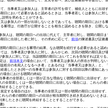
人は、聴聞の期日に出頭して、意見を述べ、及び証拠書類等を提出し、
いて、当事者又は参加人は、主宰者の許可を得て、補佐人とともに出頭
の期日において必要があると認めるときは、当事者若しくは参加人に対
し説明を求めることができる。
者又は参加人の一部が出頭しないときであっても、聴聞の期日における
ける審理は、行政庁が公開することを相当と認めるときを除き、公開し
参加人は、聴聞の期日への出頭に代えて、主宰者に対し、聴聞の期日ま
の期日に出頭した者に対し、その求めに応じて、
前項
の陳述書及び証拠
聴聞の期日における審理の結果、なお聴聞を続行する必要があると認め
いては、当事者及び参加人に対し、あらかじめ、次回の聴聞の期日及び
び参加人に対しては、当該聴聞の期日においてこれを告知すれば足りる
定は、
前項本文
の場合において、当事者又は参加人の所在が判明しない
利益処分の名宛人となるべき者」とあるのは「当事者又は参加人」と、「
を経過したとき
(同一の当事者又は参加人に対する2回目以降の通知にあ
等の場合における聴聞の終結)
当事者の全部若しくは一部が正当な理由なく聴聞の期日に出頭せず、か
人の全部若しくは一部が聴聞の期日に出頭しない場合には、これらの者
終結することができる。
に規定する場合のほか、当事者の全部又は一部が聴聞の期日に出頭せず
これらの者の聴聞の期日への出頭が相当期間引き続き見込めないときは
到来したときに聴聞を終結することとすることができる。
書)