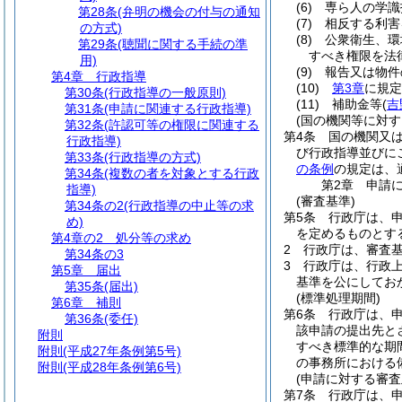
(6)
専ら人の学識
第28条
(弁明の機会の付与の通知
(7)
相反する利害
の方式)
(8)
公衆衛生、環
第29条
(聴聞に関する手続の準
すべき権限を法
用)
(9)
報告又は物件
第4章
行政指導
(10)
第3章
に規定
第30条
(行政指導の一般原則)
(11)
補助金等
(
吉
第31条
(申請に関連する行政指導)
(国の機関等に対す
第32条
(許認可等の権限に関連する
第4条
国の機関又
行政指導)
び行政指導並びに
第33条
(行政指導の方式)
の条例
の規定は、
第34条
(複数の者を対象とする行政
第2章
申請
指導)
(審査基準)
第34条の2
(行政指導の中止等の求
第5条
行政庁は、
め)
を定めるものとす
第4章の2
処分等の求め
2
行政庁は、審査
第34条の3
3
行政庁は、行政
第5章
届出
基準を公にしてお
第35条
(届出)
(標準処理期間)
第6章
補則
第6条
行政庁は、
第36条
(委任)
該申請の提出先と
附則
すべき標準的な期
附則
(平成27年条例第5号)
の事務所における
附則
(平成28年条例第6号)
(申請に対する審査
第7条
行政庁は、