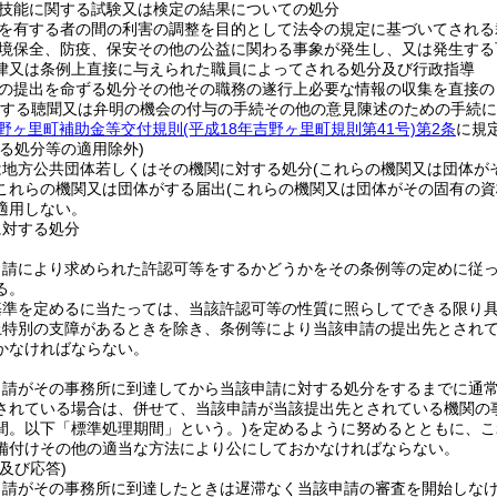
技能に関する試験又は検定の結果についての処分
を有する者の間の利害の調整を目的として法令の規定に基づいてされる
境保全、防疫、保安その他の公益に関わる事象が発生し、又は発生する
律又は条例上直接に与えられた職員によってされる処分及び行政指導
の提出を命ずる処分その他その職務の遂行上必要な情報の収集を直接の
する聴聞又は弁明の機会の付与の手続その他の意見陳述のための手続に
野ヶ里町補助金等交付規則
(平成18年吉野ヶ里町規則第41号)
第2条
に規
る処分等の適用除外)
は地方公共団体若しくはその機関に対する処分
(これらの機関又は団体が
これらの機関又は団体がする届出
(これらの機関又は団体がその固有の
適用しない。
に対する処分
申請により求められた許認可等をするかどうかをその条例等の定めに従
る。
基準を定めるに当たっては、当該許認可等の性質に照らしてできる限り
上特別の支障があるときを除き、条例等により当該申請の提出先とされ
かなければならない。
申請がその事務所に到達してから当該申請に対する処分をするまでに通
されている場合は、併せて、当該申請が当該提出先とされている機関の
間。以下「標準処理期間」という。)
を定めるように努めるとともに、こ
備付けその他の適当な方法により公にしておかなければならない。
及び応答)
申請がその事務所に到達したときは遅滞なく当該申請の審査を開始しな