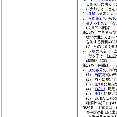
る条例等に照らし
に参加することを
2
前項
の規定によ
3
前条第2項
から
第
替えるものとする
(文書等の閲覧)
第18条
当事者及び
聴聞の通知があっ
を証する資料の閲
ば、その閲覧を拒
2
前項
の規定は、
3
行政庁は、
前2項
(聴聞の主宰)
第19条
聴聞は、行
2
次の各号
のいず
(1)
当該聴聞の当
(2)
前号
に規定す
(3)
第1号
に規定
(4)
前3号
に規定
(5)
第1号
に規定
(6)
参加人以外の
(聴聞の期日におけ
第20条
主宰者は、
を聴聞の期日に出