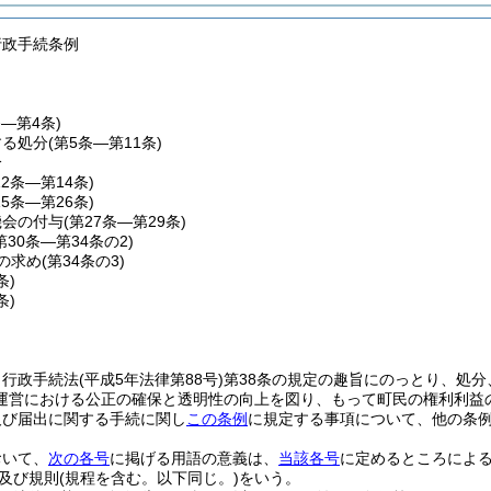
行政手続条例
条―第4条)
する処分
(第5条―第11条)
分
12条―第14条)
15条―第26条)
機会の付与
(第27条―第29条)
第30条―第34条の2)
の求め
(第34条の3)
条)
条)
、行政手続法
(平成5年法律第88号)
第38条の規定の趣旨にのっとり、処
運営における公正の確保と透明性の向上を図り、もって町民の権利利益
及び届出に関する手続に関し
この条例
に規定する事項について、他の条
おいて、
次の各号
に掲げる用語の意義は、
当該各号
に定めるところによ
及び規則
(規程を含む。以下同じ。)
をいう。