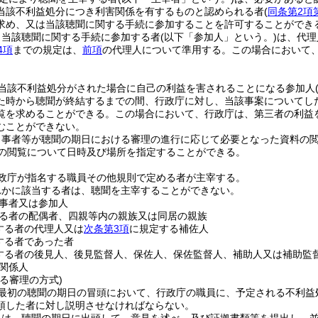
当該不利益処分につき利害関係を有するものと認められる者
(
同条第2項
求め、又は当該聴聞に関する手続に参加することを許可することができ
り当該聴聞に関する手続に参加する者
(以下「参加人」という。)
は、代理
4項
までの規定は、
前項
の代理人について準用する。
この場合において
。
当該不利益処分がされた場合に自己の利益を害されることになる参加人
た時から聴聞が終結するまでの間、行政庁に対し、当該事案についてし
覧を求めることができる。
この場合において、行政庁は、第三者の利益
むことができない。
当事者等が聴聞の期日における審理の進行に応じて必要となった資料の
の閲覧について日時及び場所を指定することができる。
政庁が指名する職員その他規則で定める者が主宰する。
れかに該当する者は、聴聞を主宰することができない。
事者又は参加人
る者の配偶者、四親等内の親族又は同居の親族
する者の代理人又は
次条第3項
に規定する補佐人
する者であった者
する者の後見人、後見監督人、保佐人、保佐監督人、補助人又は補助監
関係人
る審理の方式)
最初の聴聞の期日の冒頭において、行政庁の職員に、予定される不利益
頭した者に対し説明させなければならない。