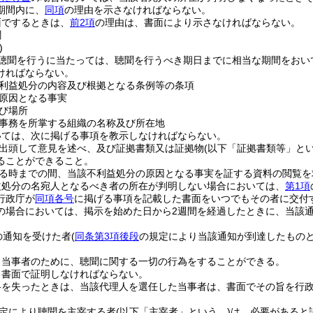
期間内に、
同項
の理由を示さなければならない。
面でするときは、
前2項
の理由は、書面により示さなければならない。
聞
)
聴聞を行うに当たっては、聴聞を行うべき期日までに相当な期間をおい
ければならない。
利益処分の内容及び根拠となる条例等の条項
原因となる事実
び場所
事務を所掌する組織の名称及び所在地
いては、次に掲げる事項を教示しなければならない。
出頭して意見を述べ、及び証拠書類又は証拠物
(以下「証拠書類等」とい
ることができること。
る時までの間、当該不利益処分の原因となる事実を証する資料の閲覧を
益処分の名宛人となるべき者の所在が判明しない場合においては、
第1項
行政庁が
同項各号
に掲げる事項を記載した書面をいつでもその者に交付
の場合においては、掲示を始めた日から2週間を経過したときに、当該
の通知を受けた者
(
同条第3項後段
の規定により当該通知が到達したものと
。
、当事者のために、聴聞に関する一切の行為をすることができる。
、書面で証明しなければならない。
格を失ったときは、当該代理人を選任した当事者は、書面でその旨を行
定により聴聞を主宰する者
(以下「主宰者」という。)
は、必要があると