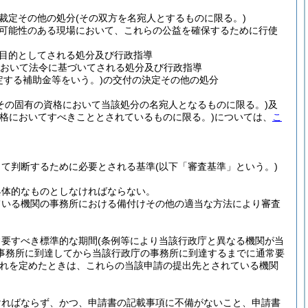
裁定その他の処分
(その双方を名宛人とするものに限る。)
可能性のある現場において、これらの公益を確保するために行使
目的としてされる処分及び行政指導
おいて法令に基づいてされる処分及び行政指導
定する補助金等をいう。)
の交付の決定その他の処分
その固有の資格において当該処分の名宛人となるものに限る。)
及
資格においてすべきこととされているものに限る。)
については、
こ
って判断するために必要とされる基準
(以下「審査基準」という。)
具体的なものとしなければならない。
ている機関の事務所における備付けその他の適当な方法により審査
常要すべき標準的な期間
(条例等により当該行政庁と異なる機関が当
事務所に到達してから当該行政庁の事務所に到達するまでに通常要
れを定めたときは、これらの当該申請の提出先とされている機関
ければならず、かつ、申請書の記載事項に不備がないこと、申請書