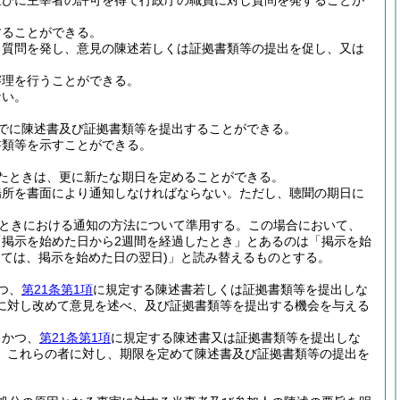
並びに主宰者の許可を得て行政庁の職員に対し質問を発することが
することができる。
し質問を発し、意見の陳述若しくは証拠書類等の提出を促し、又は
審理を行うことができる。
ない。
でに陳述書及び証拠書類等を提出することができる。
書類等を示すことができる。
たときは、更に新たな期日を定めることができる。
場所を書面により通知しなければならない。
ただし、聴聞の期日に
。
ときにおける通知の方法について準用する。
この場合において、
掲示を始めた日から2週間を経過したとき」とあるのは「掲示を始
っては、掲示を始めた日の翌日)
」と読み替えるものとする。
つ、
第21条第1項
に規定する陳述書若しくは証拠書類等を提出しな
に対し改めて意見を述べ、及び証拠書類等を提出する機会を与える
、かつ、
第21条第1項
に規定する陳述書又は証拠書類等を提出しな
、これらの者に対し、期限を定めて陳述書及び証拠書類等の提出を