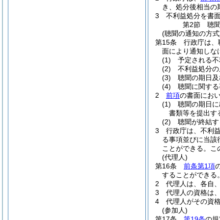
き、処分後相当の
3
不利益処分を書
第2節
聴
(聴聞の通知の方式
第15条
行政庁は、
面により通知しな
(1)
予定される不
(2)
不利益処分の
(3)
聴聞の期日及
(4)
聴聞に関する
2
前項
の書面にお
(1)
聴聞の期日に
書類等を提出す
(2)
聴聞が終結す
3
行政庁は、不利
る事項並びに当該
ことができる。
こ
(代理人)
第16条
前条第1項
することができる
2
代理人は、各自
3
代理人の資格は
4
代理人がその資
(参加人)
第17条
第19条
の規