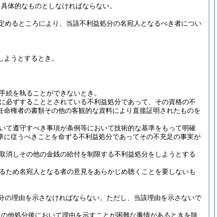
り具体的なものとしなければならない。
定めるところにより、当該不利益処分の名宛人となるべき者につい
しようとするとき。
手続を執ることができないとき。
に必ずすることとされている不利益処分であって、その資格の不
任命権者の書類その他の客観的な資料により直接証明されたものを
いて遵守すべき事項が条例等において技術的な基準をもって明確
準に従うべきことを命ずる不利益処分であってその不充足の事実が
取消しその他の金銭の給付を制限する不利益処分をしようとする
るため名宛人となる者の意見をあらかじめ聴くことを要しないも
分の理由を示さなければならない。
ただし、当該理由を示さないで
その他処分後において理由を示すことが困難な事情があるときを除