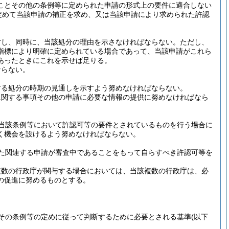
ことその他の条例等に定められた申請の形式上の要件に適合しない
定めて当該申請の補正を求め、又は当該申請により求められた許認
対し、同時に、当該処分の理由を示さなければならない。
ただし、
指標により明確に定められている場合であって、当該申請がこれら
あったときにこれを示せば足りる。
ならない。
する処分の時期の見通しを示すよう努めなければならない。
に関する事項その他の申請に必要な情報の提供に努めなければなら
当該条例等において許認可等の要件とされているものを行う場合に
く機会を設けるよう努めなければならない。
た関連する申請が審査中であることをもって自らすべき許認可等を
複数の行政庁が関与する場合においては、当該複数の行政庁は、必
の促進に努めるものとする。
その条例等の定めに従って判断するために必要とされる基準
(以下