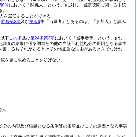
第6号
において「関係人」という。)
に対し、当該聴聞に関する手続
る。
人を選任することができる。
、
同条第2項
及び
第4項
中「当事者」とあるのは、「参加人」と読み
(以下
この条
及び
第24条第3項
において「当事者等」という。)
は、
た調査の結果に係る調書その他の当該不利益処分の原因となる事実
を害するおそれがあるときその他正当な理由があるときでなけれ
閲覧を更に求めることを妨げない。
督人
処分の内容及び根拠となる条例等の条項並びにその原因となる事実