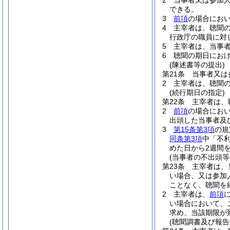
2
当事者又は参加
できる。
3
前項
の場合にお
4
主宰者は、聴聞
行政庁の職員に対
5
主宰者は、当事
6
聴聞の期日にお
(陳述書等の提出)
第21条
当事者又は
2
主宰者は、聴聞
(続行期日の指定)
第22条
主宰者は、
2
前項
の場合にお
出頭した当事者及
3
第15条第3項
の規
同条第3項
中「不
めた日から2週間
(当事者の不出頭
第23条
主宰者は、
い場合、又は参加
ことなく、聴聞を
2
主宰者は、
前項
い場合において、
求め、当該期限が
(聴聞調書及び報告