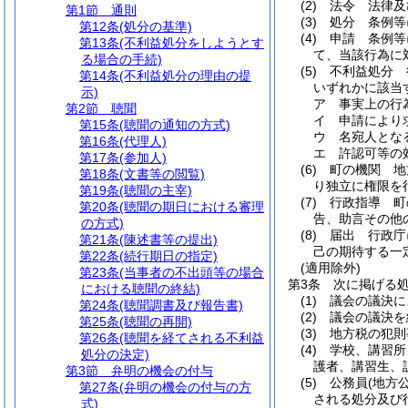
(2)
法令 法律及
第1節
通則
(3)
処分 条例等
第12条
(処分の基準)
(4)
申請 条例等
第13条
(不利益処分をしようとす
て、当該行為に
る場合の手続)
(5)
不利益処分 
第14条
(不利益処分の理由の提
いずれかに該当
示)
ア
事実上の行
第2節
聴聞
イ
申請により
第15条
(聴聞の通知の方式)
ウ
名宛人とな
第16条
(代理人)
エ
許認可等の
第17条
(参加人)
(6)
町の機関 地
第18条
(文書等の閲覧)
り独立に権限を
第19条
(聴聞の主宰)
(7)
行政指導 町
第20条
(聴聞の期日における審理
告、助言その他
の方式)
(8)
届出 行政庁
第21条
(陳述書等の提出)
己の期待する一
第22条
(続行期日の指定)
(適用除外)
第23条
(当事者の不出頭等の場合
第3条
次に掲げる
における聴聞の終結)
(1)
議会の議決に
第24条
(聴聞調書及び報告書)
(2)
議会の議決を
第25条
(聴聞の再開)
(3)
地方税の犯則
第26条
(聴聞を経てされる不利益
(4)
学校、講習所
処分の決定)
護者、講習生、
第3節
弁明の機会の付与
(5)
公務員
(地方
第27条
(弁明の機会の付与の方
される処分及び
式)