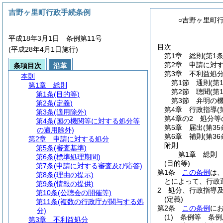
吉野ヶ里町行政手続条例
○吉野ヶ里町
平成18年3月1日 条例第11号
目次
(平成28年4月1日施行)
第1章
総則
(第1
第2章
申請に対
条項目次
沿革
第3章
不利益処
本則
第1節
通則
(第
第1章
総則
第2節
聴聞
(第
第1条
(目的等)
第3節
弁明の
第2条
(定義)
第4章
行政指導
(
第3条
(適用除外)
第4章の2
処分等
第4条
(国の機関等に対する処分等
第5章
届出
(第35
の適用除外)
第6章
補則
(第36
第2章
申請に対する処分
附則
第5条
(審査基準)
第1章
総則
第6条
(標準処理期間)
(目的等)
第7条
(申請に対する審査及び応答)
第1条
この条例
は
第8条
(理由の提示)
とによって、行政
第9条
(情報の提供)
2
処分、行政指導
第10条
(公聴会の開催等)
(定義)
第11条
(複数の行政庁が関与する処
第2条
この条例
に
分)
(1)
条例等 条例
第3章
不利益処分