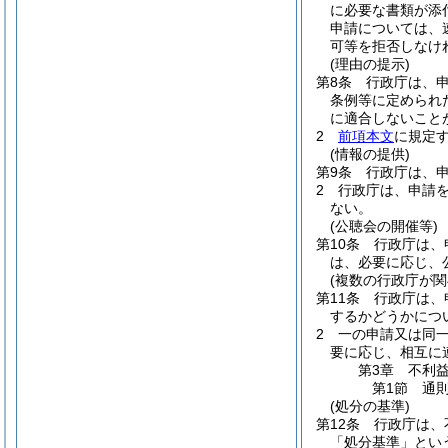
に必要な書類が添
申請については、
可等を拒否しなけ
(理由の提示)
第8条
行政庁は、
条例等に定められ
に適合しないこと
2
前項本文
に規定
(情報の提供)
第9条
行政庁は、
2
行政庁は、申請
ない。
(公聴会の開催等)
第10条
行政庁は、
は、必要に応じ、
(複数の行政庁が関
第11条
行政庁は、
するかどうかにつ
2
一の申請又は同
要に応じ、相互に
第3章
不利
第1節
通
(処分の基準)
第12条
行政庁は、
「処分基準」とい