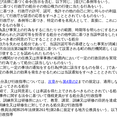
び法律に基づく命令
(告示を含む。以下同じ。)
並びに条例等をいう。
に基づく行政庁の処分その他公権力の行使に当たる行為をいう。
に基づき、行政庁の許可、認可、免許その他の自己に対し何らかの利益
対して行政庁が諾否の応答をすべきこととされているものをいう。
行政庁が、条例等に基づき、特定の者を名宛人として、直接に、これに
するものを除く。
為及び事実上の行為をするに当たりその範囲、時期等を明らかにするた
求められた許認可等を拒否する処分その他申請に基づき当該申請をした
るべき者の同意の下にすることとされている処分
効力を失わせる処分であって、当該許認可等の基礎となった事実が消滅
方自治法第2編第7章の規定に基づいて設置される町の執行機関若しく
行使することを認められたものをいう。
の機関がその任務又は所掌事務の範囲内において一定の行政目的を実現
の行為であって処分に該当しないものをいう。
に対し一定の事項の通知をする行為
(申請に該当するものを除く。)
であ
定の条例上の効果を発生させるためには当該通知をすべきこととされて
処分及び行政指導については、
次章
から
第4章の2
までの規定は、適用し
よってされる処分
経て、又は同意若しくは承認を得た上でされるべきものとされている処
事件に関する法令に基づいて徴税吏員がする処分及び行政指導
、訓練所又は研修所において、教育、講習、訓練又は研修の目的を達成
訓練生又は研修生に対してされる処分及び行政指導
公務員法
(昭和25年法律第261号)
第2条に規定する地方公務員をいう。以下
行政指導