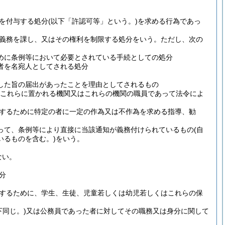
を付与する処分
(以下「許認可等」という。)
を求める行為であっ
義務を課し、又はその権利を制限する処分をいう。
ただし、次の
めに条例等において必要とされている手続としての処分
者を名宛人としてされる処分
した旨の届出があったことを理由としてされるもの
はこれらに置かれる機関又はこれらの機関の職員であって法令によ
するために特定の者に一定の作為又は不作為を求める指導、勧
って、条例等により直接に当該通知が義務付けられているもの
(自
いるものを含む。)
をいう。
ない。
分
するために、学生、生徒、児童若しくは幼児若しくはこれらの保
同じ。)
又は公務員であった者に対してその職務又は身分に関して