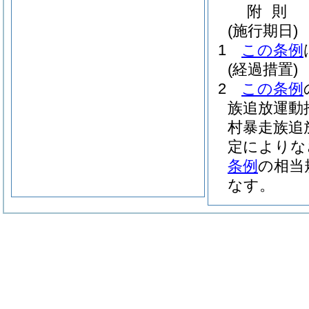
附
則
(施行期日)
1
この条例
(経過措置)
2
この条例
族追放運動
村暴走族追
定によりな
条例
の相当
なす。