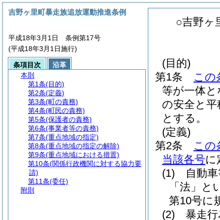
吉野ヶ里町暴走族追放運動推進条例
○吉野ヶ
平成18年3月1日 条例第17号
(平成18年3月1日施行)
(目的)
条項目次
沿革
第1条
この
本則
第1条
(目的)
等が一体と
第2条
(定義)
第3条
(町の責務)
の安全と平
第4条
(町民の責務)
とする。
第5条
(保護者の責務)
第6条
(事業者等の責務)
(定義)
第7条
(重点地域の指定)
第2条
この
第8条
(重点地域の指定の解除)
第9条
(重点地域における措置)
当該各号
に
第10条
(関係行政機関に対する協力要
(1)
自動車
請)
第11条
(委任)
「法」とい
附則
第10号
(2)
暴走行