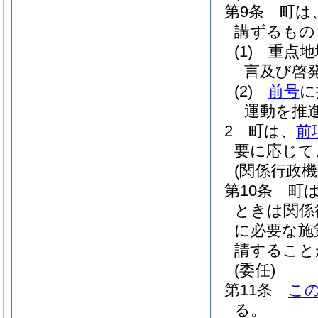
第9条
町は
講ずるもの
(1)
重点地
言及び啓
(2)
前号
に
運動を推
2
町は、
前
要に応じて
(関係行政
第10条
町
ときは関係
に必要な施
請すること
(委任)
第11条
こ
る。