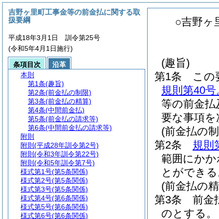
吉野ヶ里町工事金等の前金払に関する取
扱要綱
○吉野ヶ
平成18年3月1日 訓令第25号
(令和5年4月1日施行)
(趣旨)
条項目次
沿革
第1条
この
本則
第1条
(趣旨)
規則第40
第2条
(前金払の制限)
第3条
(前金払の精算)
等の前金払
第4条
(中間前金払)
要な事項を
第5条
(前金払の請求等)
第6条
(中間前金払の請求等)
(前金払の制
附則
第2条
規則
附則
(平成28年訓令第2号)
附則
(令和3年訓令第22号)
範囲にかか
附則
(令和5年訓令第7号)
とができる
様式第1号
(第5条関係)
様式第2号
(第5条関係)
(前金払の精
様式第3号
(第5条関係)
第3条
前金
様式第4号
(第6条関係)
様式第5号
(第6条関係)
のとする。
様式第6号
(第6条関係)