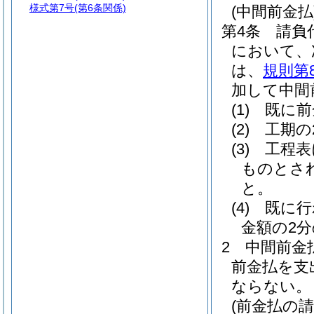
様式第7号
(第6条関係)
(中間前金払
第4条
請負
において、
は、
規則第
加して中間
(1)
既に前
(2)
工期の
(3)
工程表
ものとさ
と。
(4)
既に行
金額の2
2
中間前金
前金払を支
ならない。
(前金払の請