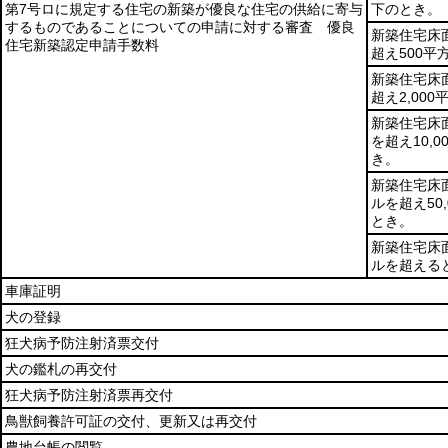
第7号ロに規定する住宅の新築が優良な住宅の供給に寄与
下のとき。
するものであることについての申請に対する審査 優良
新築住宅床
住宅新築認定申請手数料
超え500
新築住宅床
超え2,00
新築住宅床面
を超え10,
き。
新築住宅床面
ルを超え50
とき。
新築住宅床面
ルを超える
車庫証明
犬の登録
狂犬病予防注射済票交付
犬の鑑札の再交付
狂犬病予防注射済票再交付
鳥獣飼養許可証の交付、更新又は再交付
農地台帳の閲覧