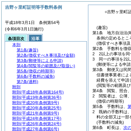
吉野ヶ里町証明等手数料条例
○吉野ヶ里町
平成18年3月1日 条例第54号
(趣旨)
(令和6年3月1日施行)
第1条
地方自治法
(
条例の定めるとこ
条項目次
沿革
(徴収すべき事項及
本則
第2条
手数料を徴
第1条
(趣旨)
2
2以上の事項を同
第2条
(徴収すべき事項及び金額)
3
同一の事項を2以
第3条
(郵便等による申請)
(郵便等による申請
第4条
(閲覧等の範囲及び取扱い)
第3条
郵便又は民
第5条
(徴収の時期等)
信書便事業者によ
第6条
(手数料の減免)
経費を添えて申請
第7条
(過料)
(閲覧等の範囲及び
附則
第4条
閲覧、照合
附則
(平成18年条例第164号)
2
閲覧者は、公簿
附則
(平成19年条例第36号)
(徴収の時期等)
附則
(平成20年条例第9号)
第5条
手数料は、
第
附則
(平成20年条例第25号)
2
既納の手数料は
附則
(平成21年条例第9号)
料の全部又は一部
附則
(平成24年条例第17号)
(手数料の減免)
附則
(平成26年条例第24号)
第6条
町長は、
次
附則
(平成27年条例第6号)