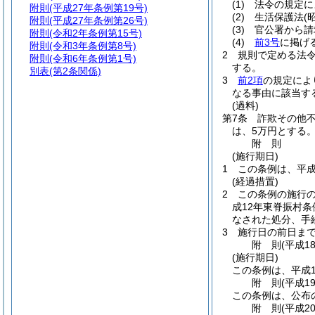
(1)
法令の規定に
附則
(平成27年条例第19号)
(2)
生活保護法
(
附則
(平成27年条例第26号)
(3)
官公署から請
附則
(令和2年条例第15号)
(4)
前3号
に掲げ
附則
(令和3年条例第8号)
2
規則で定める法
附則
(令和6年条例第1号)
する。
別表
(第2条関係)
3
前2項
の規定によ
なる事由に該当す
(過料)
第7条
詐欺その他
は、5万円とする。
附
則
(施行期日)
1
この条例は、平成
(経過措置)
2
この条例の施行
成12年東脊振村条
なされた処分、手
3
施行日の前日ま
附
則
(平成1
(施行期日)
この条例は、平成1
附
則
(平成1
この条例は、公布
附
則
(平成2