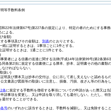
証明等手数料条例
昭和22年法律第67号)
第227条の規定により、特定の者のためにする事
ろによる。
び金額)
収する事項及びその金額は、
別表
のとおりとする。
一紙に証明するときは、1事項ごとに1件とする。
上証明するときは、1通ごとに1件とする。
)
間事業者による信書の送達に関する法律
(平成14年法律第99号)
第2条第6
る同条第2項に規定する信書便による謄本、抄本、証明書その他の書類
しなければならない。
取扱い)
、証明及び謄本又は抄本の交付は、公に示して差し支えないと認めるも
、公文書及び図面等の取扱いに注意し、損傷、汚損、改ざん等の行為を
2条
に規定する手数料を徴収する事項についての申請があった際又は当
、申請事項を変更し、又は申請を取り消しても還付しない。
ただし、特
を還付することができる。
の各号
のいずれかに該当するときは、手数料を減額し、又は免除するこ