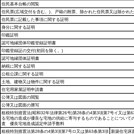
住民基本台帳の閲覧
住民票
(広域交付を含む。)
、戸籍の附票、除かれた住民票又は除かれ
住民票に記載した事項に関する証明
身分に関する証明
印鑑証明
認可地縁団体印鑑登録証明書
印鑑登録証の交付
(初回を除く。)
認可地縁団体証明書
納税に関する証明
公租公課に関する証明
土地、建物又は物件に関する証明
住宅用家屋証明申請書
公簿又は図面の閲覧
公簿又は図面の謄写
租税特別措置法
(昭和32年法律第26号)
第28条の4第3項第7号イ又は第
る宅地の造成が優良な宅地の供給に寄与するものであることについて
査 優良宅地造成認定申請手数料
租税特別措置法第28条の4第3項第7号ロ又は第63条第3項
新築住宅床