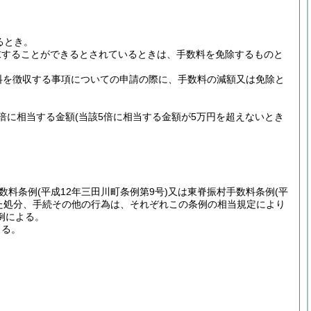
るとき。
求することができるとされているときは、手数料を免除するものと
料を徴収する事項についての申請の際に、手数料の減額又は免除と
倍に相当する金額
(当該5倍に相当する金額が5万円を超えないとき
数料条例
(平成12年三田川町条例第9号)
又は東脊振村手数料条例
(平
た処分、手続その他の行為は、それぞれこの条例の相当規定により
例による。
よる。