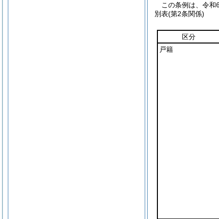
この条例は、令和
別表
(第2条関係)
区分
戸籍