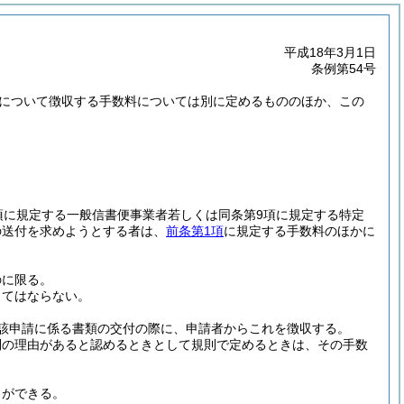
平成18年3月1日
条例第54号
務について徴収する手数料については別に定めるもののほか、この
項に規定する一般信書便事業者若しくは同条第9項に規定する特定
の送付を求めようとする者は、
前条第1項
に規定する手数料のほかに
のに限る。
してはならない。
該申請に係る書類の交付の際に、申請者からこれを徴収する。
別の理由があると認めるときとして規則で定めるときは、その手数
とができる。