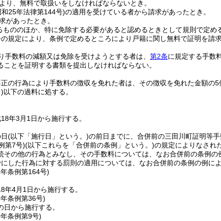
より、無料で取扱いをしなければならないとき。
昭和25年法律第144号)
の適用を受けている者から請求があったとき。
求があったとき。
るもののほか、特に免除する必要があると認めるときとして規則で定め
令の規定により、条例で定めるところにより戸籍に関し無料で証明を請
り手数料の減額又は免除を受けようとする者は、
第2条
に規定する手数
ることを証明する書類を提出しなければならない。
不正の行為により手数料の徴収を免れた者は、その徴収を免れた金額の5
)
以下の過料に処する。
18年3月1日から施行する。
の日
(以下「施行日」という。)
の前日までに、合併前の三田川町証明等手
例第7号)
(以下これらを「合併前の条例」という。)
の規定によりなされ
続その他の行為とみなし、その手数料については、なお合併前の条例の
でにした行為に対する罰則の適用については、なお合併前の条例の例に
8年
条例第164号)
8年4月1日から施行する。
9年
条例第36号)
の日から施行する。
0年
条例第9号)