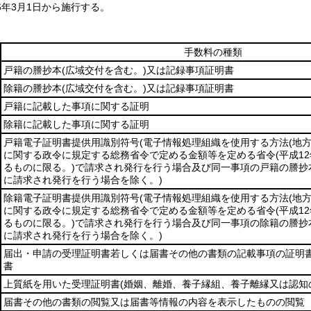
6年3月1日から施行する。
手数料の種類
戸籍の謄抄本
(広域交付を含む。)
又は記録事項証明書
除籍の謄抄本
(広域交付を含む。)
又は記録事項証明書
戸籍に記載した事項に関する証明
除籍に記載した事項に関する証明
戸籍電子証明書提供用識別符号
(電子情報処理組織を使用する方法
(地
に関する政令に規定する総務省令で定める金額等を定める省令
(平成1
るものに限る。)
で請求され発行を行う場合及び同一事項の戸籍の謄抄
に請求され発行を行う場合を除く。)
除籍電子証明書提供用識別符号
(電子情報処理組織を使用する方法
(地
に関する政令に規定する総務省令で定める金額等を定める省令
(平成1
るものに限る。)
で請求され発行を行う場合及び同一事項の除籍の謄抄
に請求され発行を行う場合を除く。)
届出・申請の受理証明書若しくは届書その他の書類の記載事項の証明
書
上質紙を用いた受理証明書
(婚姻、離婚、養子縁組、養子離縁又は認知
届書その他の書類の閲覧又は届書等情報の内容を表示したものの閲覧