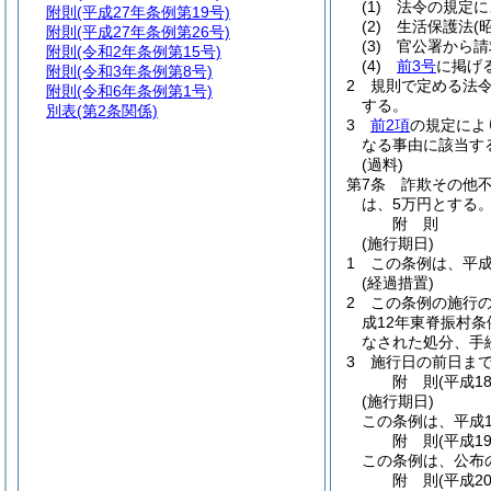
(1)
法令の規定に
附則
(平成27年条例第19号)
(2)
生活保護法
(
附則
(平成27年条例第26号)
(3)
官公署から請
附則
(令和2年条例第15号)
(4)
前3号
に掲げ
附則
(令和3年条例第8号)
2
規則で定める法
附則
(令和6年条例第1号)
する。
別表
(第2条関係)
3
前2項
の規定によ
なる事由に該当す
(過料)
第7条
詐欺その他
は、5万円とする。
附
則
(施行期日)
1
この条例は、平成
(経過措置)
2
この条例の施行
成12年東脊振村条
なされた処分、手
3
施行日の前日ま
附
則
(平成1
(施行期日)
この条例は、平成1
附
則
(平成1
この条例は、公布
附
則
(平成2