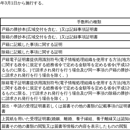
6年3月1日から施行する。
手数料の種類
戸籍の謄抄本
(広域交付を含む。)
又は記録事項証明書
除籍の謄抄本
(広域交付を含む。)
又は記録事項証明書
戸籍に記載した事項に関する証明
除籍に記載した事項に関する証明
戸籍電子証明書提供用識別符号
(電子情報処理組織を使用する方法
(地
に関する政令に規定する総務省令で定める金額等を定める省令
(平成1
るものに限る。)
で請求され発行を行う場合及び同一事項の戸籍の謄抄
に請求され発行を行う場合を除く。)
除籍電子証明書提供用識別符号
(電子情報処理組織を使用する方法
(地
に関する政令に規定する総務省令で定める金額等を定める省令
(平成1
るものに限る。)
で請求され発行を行う場合及び同一事項の除籍の謄抄
に請求され発行を行う場合を除く。)
届出・申請の受理証明書若しくは届書その他の書類の記載事項の証明
書
上質紙を用いた受理証明書
(婚姻、離婚、養子縁組、養子離縁又は認知
届書その他の書類の閲覧又は届書等情報の内容を表示したものの閲覧