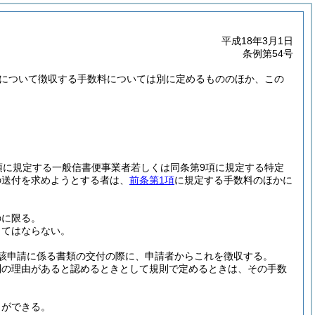
平成18年3月1日
条例第54号
務について徴収する手数料については別に定めるもののほか、この
項に規定する一般信書便事業者若しくは同条第9項に規定する特定
の送付を求めようとする者は、
前条第1項
に規定する手数料のほかに
のに限る。
してはならない。
該申請に係る書類の交付の際に、申請者からこれを徴収する。
別の理由があると認めるときとして規則で定めるときは、その手数
とができる。