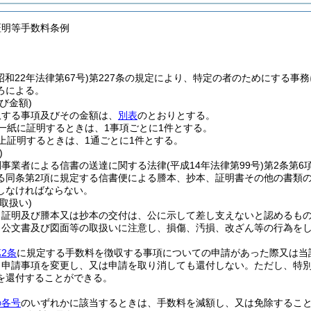
証明等手数料条例
昭和22年法律第67号)
第227条の規定により、特定の者のためにする事
ろによる。
び金額)
収する事項及びその金額は、
別表
のとおりとする。
一紙に証明するときは、1事項ごとに1件とする。
上証明するときは、1通ごとに1件とする。
)
間事業者による信書の送達に関する法律
(平成14年法律第99号)
第2条第6
る同条第2項に規定する信書便による謄本、抄本、証明書その他の書類
しなければならない。
取扱い)
、証明及び謄本又は抄本の交付は、公に示して差し支えないと認めるも
、公文書及び図面等の取扱いに注意し、損傷、汚損、改ざん等の行為を
2条
に規定する手数料を徴収する事項についての申請があった際又は当
、申請事項を変更し、又は申請を取り消しても還付しない。
ただし、特
を還付することができる。
の各号
のいずれかに該当するときは、手数料を減額し、又は免除するこ