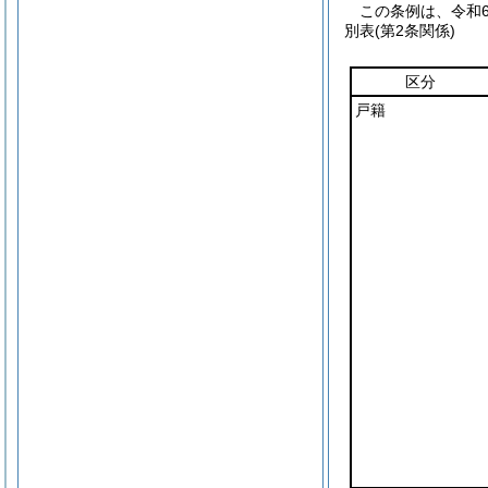
この条例は、令和
別表
(第2条関係)
区分
戸籍