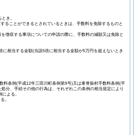
るとき。
求することができるとされているときは、手数料を免除するものと
料を徴収する事項についての申請の際に、手数料の減額又は免除と
倍に相当する金額
(当該5倍に相当する金額が5万円を超えないとき
数料条例
(平成12年三田川町条例第9号)
又は東脊振村手数料条例
(平
た処分、手続その他の行為は、それぞれこの条例の相当規定により
例による。
よる。