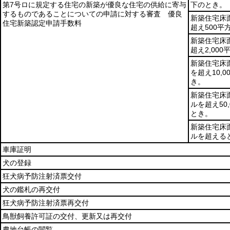
第7号ロに規定する住宅の新築が優良な住宅の供給に寄与
下のとき。
するものであることについての申請に対する審査 優良
新築住宅床
住宅新築認定申請手数料
超え500
新築住宅床
超え2,00
新築住宅床面
を超え10,
き。
新築住宅床面
ルを超え50
とき。
新築住宅床面
ルを超える
車庫証明
犬の登録
狂犬病予防注射済票交付
犬の鑑札の再交付
狂犬病予防注射済票再交付
鳥獣飼養許可証の交付、更新又は再交付
農地台帳の閲覧