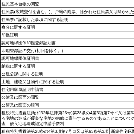
住民基本台帳の閲覧
住民票
(広域交付を含む。)
、戸籍の附票、除かれた住民票又は除かれ
住民票に記載した事項に関する証明
身分に関する証明
印鑑証明
認可地縁団体印鑑登録証明書
印鑑登録証の交付
(初回を除く。)
認可地縁団体証明書
納税に関する証明
公租公課に関する証明
土地、建物又は物件に関する証明
住宅用家屋証明申請書
公簿又は図面の閲覧
公簿又は図面の謄写
租税特別措置法
(昭和32年法律第26号)
第28条の4第3項第7号イ又は第
る宅地の造成が優良な宅地の供給に寄与するものであることについて
査 優良宅地造成認定申請手数料
租税特別措置法第28条の4第3項第7号ロ又は第63条第3項
新築住宅床