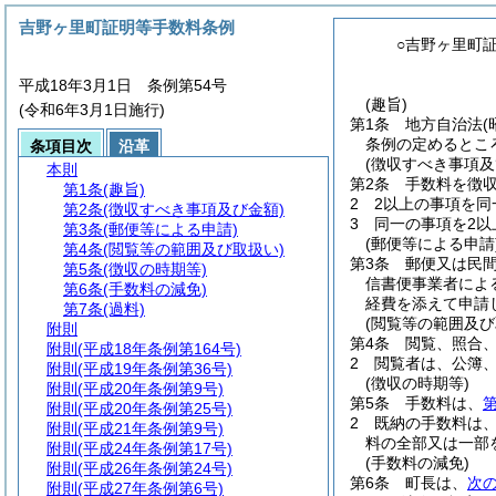
吉野ヶ里町証明等手数料条例
○吉野ヶ里町
平成18年3月1日 条例第54号
(趣旨)
(令和6年3月1日施行)
第1条
地方自治法
(
条例の定めるとこ
条項目次
沿革
(徴収すべき事項及
本則
第2条
手数料を徴
第1条
(趣旨)
2
2以上の事項を同
第2条
(徴収すべき事項及び金額)
3
同一の事項を2以
第3条
(郵便等による申請)
(郵便等による申請
第4条
(閲覧等の範囲及び取扱い)
第3条
郵便又は民
第5条
(徴収の時期等)
信書便事業者によ
第6条
(手数料の減免)
経費を添えて申請
第7条
(過料)
(閲覧等の範囲及び
附則
第4条
閲覧、照合
附則
(平成18年条例第164号)
2
閲覧者は、公簿
附則
(平成19年条例第36号)
(徴収の時期等)
附則
(平成20年条例第9号)
第5条
手数料は、
第
附則
(平成20年条例第25号)
2
既納の手数料は
附則
(平成21年条例第9号)
料の全部又は一部
附則
(平成24年条例第17号)
(手数料の減免)
附則
(平成26年条例第24号)
第6条
町長は、
次
附則
(平成27年条例第6号)