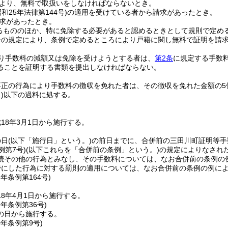
より、無料で取扱いをしなければならないとき。
昭和25年法律第144号)
の適用を受けている者から請求があったとき。
求があったとき。
るもののほか、特に免除する必要があると認めるときとして規則で定め
令の規定により、条例で定めるところにより戸籍に関し無料で証明を請
り手数料の減額又は免除を受けようとする者は、
第2条
に規定する手数
ることを証明する書類を提出しなければならない。
不正の行為により手数料の徴収を免れた者は、その徴収を免れた金額の5
)
以下の過料に処する。
18年3月1日から施行する。
の日
(以下「施行日」という。)
の前日までに、合併前の三田川町証明等手
例第7号)
(以下これらを「合併前の条例」という。)
の規定によりなされ
続その他の行為とみなし、その手数料については、なお合併前の条例の
でにした行為に対する罰則の適用については、なお合併前の条例の例に
8年
条例第164号)
8年4月1日から施行する。
9年
条例第36号)
の日から施行する。
0年
条例第9号)