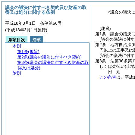
議会の議決に付すべき契約及び財産の取
得又は処分に関する条例
○議会の議決
平成18年3月1日 条例第56号
(趣旨)
(平成18年3月1日施行)
第1条
議会の議決
(議会の議決に付す
条項目次
沿革
第2条
地方自治法
本則
円以上の工事又は
第1条
(趣旨)
(議会の議決に付
第2条
(議会の議決に付すべき契約)
第3条
法第96条第
第3条
(議会の議決に付すべき財産の取
しくは売払い
(土
得又は処分)
附
則
附則
この条例
は、平成