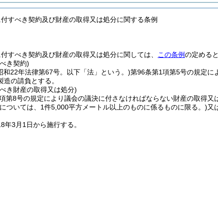
に付すべき契約及び財産の取得又は処分に関する条例
に付すべき契約及び財産の取得又は処分に関しては、
この条例
の定める
べき契約)
(昭和22年法律第67号。以下「法」という。)
第96条第1項第5号の規定に
製造の請負とする。
すべき財産の取得又は処分)
1項第8号の規定により議会の議決に付さなければならない財産の取得又
地については、1件5,000平方メートル以上のものに係るものに限る。)
又
18年3月1日から施行する。