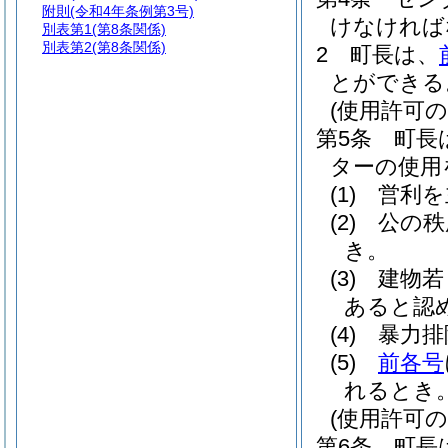
附則
(令和4年条例第3号)
けなければ
別表第1
(第8条関係)
別表第2
(第8条関係)
2
町長は、
とができる
(使用許可の
第5条
町長
ターの使用
(1)
営利を
(2)
公の秩
き。
(3)
建物若
あると認
(4)
暴力排
(5)
前各号
れるとき
(使用許可の
第6条
町長