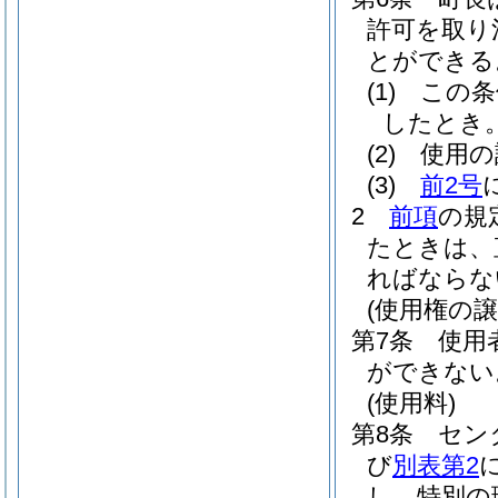
許可を取り
とができる
(1)
この条
したとき
(2)
使用の
(3)
前2号
2
前項
の規
たときは、
ればならな
(使用権の譲
第7条
使用
ができない
(使用料)
第8条
セン
び
別表第2
し、特別の