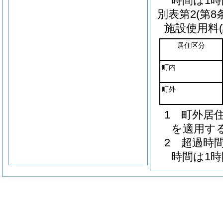
時間は1
別表第2
(第8
施設使用料(
居住区分
町内
町外
1 町外居
を適用す
2 超過時
時間は1