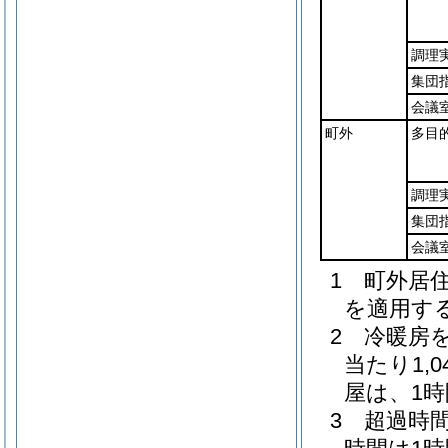
調理
集団
会議
町外
多目
調理
集団
会議
1 町外居
を適用す
2 冷暖房
当たり1,
屋は、1時
3 超過時