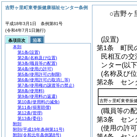
吉野ヶ里町東脊振健康福祉センター条例
○吉野ヶ
平成18年3月1日 条例第81号
(令和4年7月1日施行)
(設置)
条項目次
沿革
第1条
町民
本則
第1条
(設置)
民相互の交
第2条
(名称及び位置)
第3条
(職員等の配置)
ンター
(以
第4条
(使用の許可)
(名称及び位
第5条
(使用許可の制限)
第6条
(使用許可の取消し等)
第2条
セン
第7条
(使用権の譲渡等の禁止)
第8条
(使用料)
第9条
(使用料の返還)
吉野ヶ里町東脊振
第10条
(使用料の減免)
第11条
(損害賠償)
(職員等の配
第12条
(管理)
第3条
セン
第13条
(委任)
附則
(使用の許可
附則
(平成19年条例第11号)
附則
(令和元年条例第8号)
第4条
セン