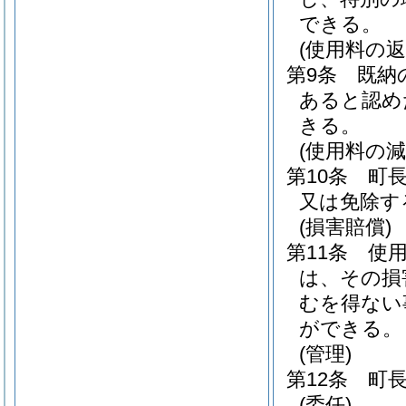
できる。
(使用料の返
第9条
既納
あると認め
きる。
(使用料の減
第10条
町
又は免除す
(損害賠償)
第11条
使
は、その損
むを得ない
ができる。
(管理)
第12条
町
(委任)