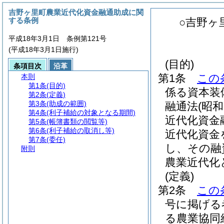
吉野ヶ里町農業近代化資金融通助成に関
する条例
○吉野ヶ
平成18年3月1日 条例第121号
(平成18年3月1日施行)
(目的)
条項目次
沿革
第1条
この
本則
第1条
(目的)
係る資本装
第2条
(定義)
第3条
(助成の範囲)
融通法
(昭
第4条
(利子補給の対象となる期間)
近代化資金
第5条
(帳簿書類の閲覧等)
第6条
(利子補給の取消し等)
近代化資金
第7条
(委任)
し、その融
附則
農業近代化
(定義)
第2条
この
号に掲げる
る農業協同