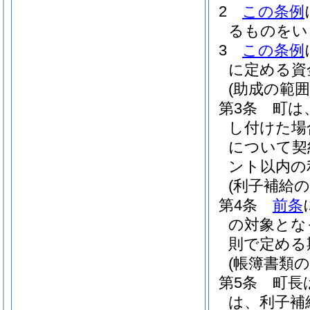
2
この条例
るものをい
3
この条例
に定める資
(助成の範囲
第3条
町は
し付けた場
について契
ント以内の
(利子補給
第4条
前条
の対象とな
則で定める
(帳簿書類の
第5条
町長
は、利子補