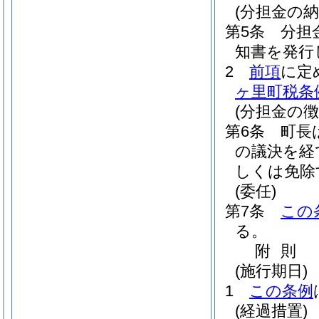
(分担金の納
第5条
分担
知書を発行
2
前項
に定
ヶ里町税条
(分担金の
第6条
町長
の議決を経
しくは免除
(委任)
第7条
この
る。
附
則
(施行期日)
1
この条例
(経過措置)