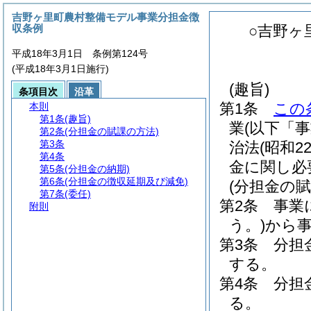
吉野ヶ里町農村整備モデル事業分担金徴
収条例
○吉野ヶ
平成18年3月1日 条例第124号
(平成18年3月1日施行)
(趣旨)
条項目次
沿革
第1条
この
本則
第1条
(趣旨)
業
(以下「
第2条
(分担金の賦課の方法)
第3条
治法
(昭和2
第4条
金に関し必
第5条
(分担金の納期)
第6条
(分担金の徴収延期及び減免)
(分担金の賦
第7条
(委任)
第2条
事業
附則
う。)
から
第3条
分担
する。
第4条
分担
る。