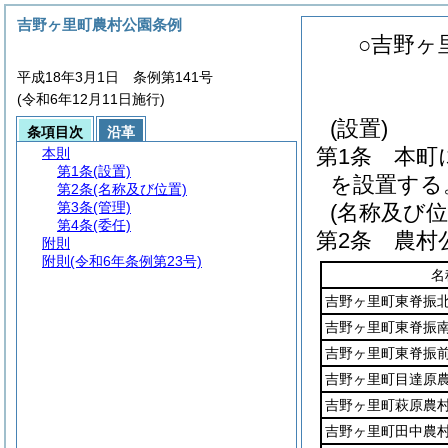
吉野ヶ里町農村公園条例
○吉野ヶ
平成18年3月1日 条例第141号
(令和6年12月11日施行)
(設置)
条項目次
沿革
第1条
本町
本則
第1条
(設置)
を設置する
第2条
(名称及び位置)
第3条
(管理)
(名称及び位
第4条
(委任)
第2条
農村
附則
附則
(令和6年条例第23号)
名
吉野ヶ里町東脊振
吉野ヶ里町東脊振
吉野ヶ里町東脊振
吉野ヶ里町目達原
吉野ヶ里町萩原農
吉野ヶ里町田中農