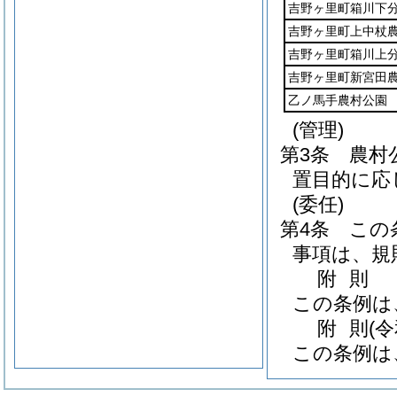
吉野ヶ里町箱川下
吉野ヶ里町上中杖
吉野ヶ里町箱川上
吉野ヶ里町新宮田
乙ノ馬手農村公園
(管理)
第3条
農村
置目的に応
(委任)
第4条
この
事項は、規
附
則
この条例は
附
則
(
この条例は