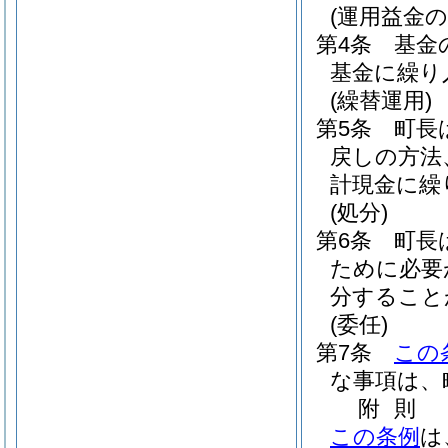
(運用益金の
第4条
基金
基金に繰り
(繰替運用)
第5条
町長
戻しの方法
計現金に繰
(処分)
第6条
町長
ために必要
分すること
(委任)
第7条
この
な事項は、
附
則
この条例
は