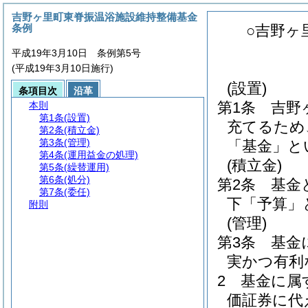
吉野ヶ里町東脊振温浴施設維持整備基金
条例
○吉野ヶ
平成19年3月10日 条例第5号
(平成19年3月10日施行)
(設置)
条項目次
沿革
第1条
吉野
本則
第1条
(設置)
充てるため
第2条
(積立金)
第3条
(管理)
「基金」と
第4条
(運用益金の処理)
(積立金)
第5条
(繰替運用)
第6条
(処分)
第2条
基金
第7条
(委任)
下「予算」
附則
(管理)
第3条
基金
実かつ有利
2
基金に属
価証券に代