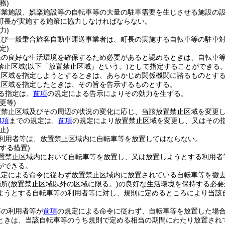
務)
商業施設、娯楽施設等の自転車等の大量の駐車需要を生じさせる施設の
町長が実施する施策に協力しなければならない。
力)
及び一般乗合旅客自動車運送事業者は、町長の実施する自転車等の駐車
定)
民の良好な生活環境を確保するため必要があると認めるときは、自転車
禁止区域
(以下「放置禁止区域」という。)
として指定することができる
止区域を指定しようとするときは、あらかじめ関係機関に諮るものとす
止区域を指定したときは、その旨を告示するものとする。
る指定は、
前項
の規定による告示によりその効力を生ずる。
更等)
置禁止区域及びその周辺の状況の変化に応じ、当該放置禁止区域を変更
4項
までの規定は、
前項
の規定により放置禁止区域を変更し、又はその
止)
利用者等は、放置禁止区域内に自転車等を放置してはならない。
する措置)
置禁止区域内において自転車等を放置し、又は放置しようとする利用者
ができる。
規定による命令に従わず放置禁止区域内に放置されている自転車等を撤
場所
(放置禁止区域以外の区域に限る。)
の良好な生活環境を保持する必要
ようとする自転車等の利用者等に対し、規則に定めるところにより当該
等の利用者等が
前項
の規定による命令に従わず、自転車等を放置した場
ときは、当該自転車等のうち規則で定める相当の期間にわたり放置され