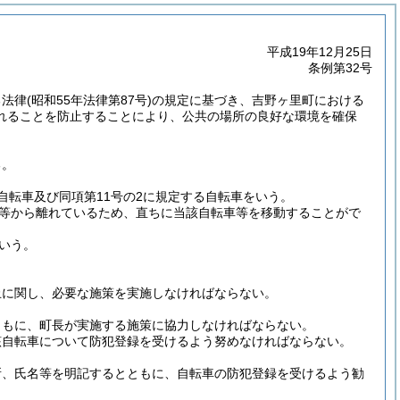
平成19年12月25日
条例第32号
る法律
(昭和55年法律第87号)
の規定に基づき、吉野ヶ里町における
れることを防止することにより、公共の場所の良好な環境を確保
る。
付自転車及び同項第11号の2に規定する自転車をいう。
等から離れているため、直ちに当該自転車等を移動することがで
いう。
止に関し、必要な施策を実施しなければならない。
ともに、町長が実施する施策に協力しなければならない。
該自転車について防犯登録を受けるよう努めなければならない。
所、氏名等を明記するとともに、自転車の防犯登録を受けるよう勧