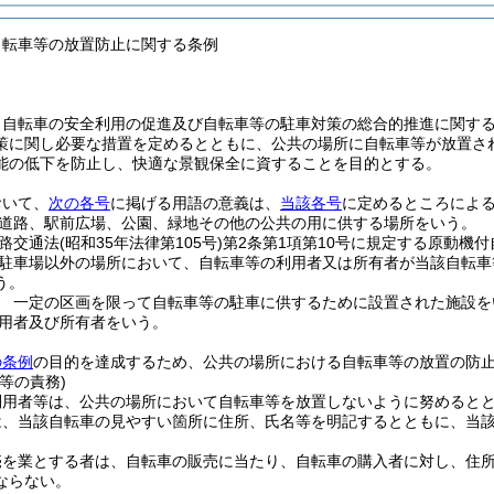
自転車等の放置防止に関する条例
、自転車の安全利用の促進及び自転車等の駐車対策の総合的推進に関す
策に関し必要な措置を定めるとともに、公共の場所に自転車等が放置さ
能の低下を防止し、快適な景観保全に資することを目的とする。
おいて、
次の各号
に掲げる用語の意義は、
当該各号
に定めるところによ
道路、駅前広場、公園、緑地その他の公共の用に供する場所をいう。
路交通法
(昭和35年法律第105号)
第2条第1項第10号に規定する原動機
駐車場以外の場所において、自転車等の利用者又は所有者が当該自転車
う。
 一定の区画を限って自転車等の駐車に供するために設置された施設を
用者及び所有者をいう。
の条例
の目的を達成するため、公共の場所における自転車等の放置の防
等の責務)
利用者等は、公共の場所において自転車等を放置しないように努めると
は、当該自転車の見やすい箇所に住所、氏名等を明記するとともに、当
売を業とする者は、自転車の販売に当たり、自転車の購入者に対し、住
ならない。