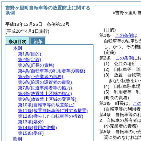
吉野ヶ里町自転車等の放置防止に関する
条例
○吉野ヶ里町
平成19年12月25日 条例第32号
(目的)
(平成20年4月1日施行)
第1条
この条例
は
自転車等の駐車対
条項目次
沿革
し、かつ、その機
本則
(定義)
第1条
(目的)
第2条
この条例
に
第2条
(定義)
(1)
公共の場所 
第3条
(町長の責務)
(2)
自転車等 道
第4条
(自転車等の利用者等の責務)
(3)
放置 自転車
第5条
(小売業者の責務)
きない状態をい
第6条
(施設の設置者の責務)
(4)
自転車駐車場
第7条
(鉄道事業者等の協力)
(5)
利用者等 利
第8条
(放置禁止区域の指定)
(町長の責務)
第9条
(放置禁止区域の変更等)
第3条
町長は、
こ
第10条
(自転車等の放置禁止)
(自転車等の利用者
第11条
(放置自転車等に対する措置)
第4条
自転車等の
第12条
(撤去した自転車等の措置)
2
自転車の所有者
第13条
(処分)
(小売業者の責務)
第14条
(費用の徴収)
第5条
自転車の小
第15条
(委任)
奨に努めなければ
附則