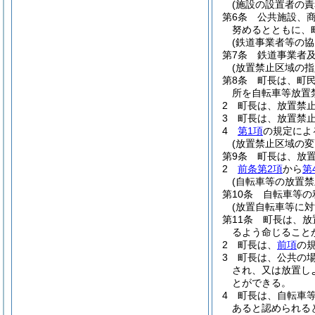
(施設の設置者の責
第6条
公共施設、
努めるとともに、
(鉄道事業者等の協
第7条
鉄道事業者
(放置禁止区域の指
第8条
町長は、町
所を自転車等放置
2
町長は、放置禁
3
町長は、放置禁
4
第1項
の規定によ
(放置禁止区域の変
第9条
町長は、放
2
前条第2項
から
第
(自転車等の放置禁
第10条
自転車等の
(放置自転車等に対
第11条
町長は、放
るよう命じること
2
町長は、
前項
の
3
町長は、公共の
され、又は放置し
とができる。
4
町長は、自転車
あると認められる