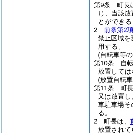
第9条
町長
じ、当該放
とができる
2
前条第2
禁止区域を
用する。
(自転車等の
第10条
自
放置しては
(放置自転
第11条
町
又は放置し
車駐車場そ
る。
2
町長は、
放置されて