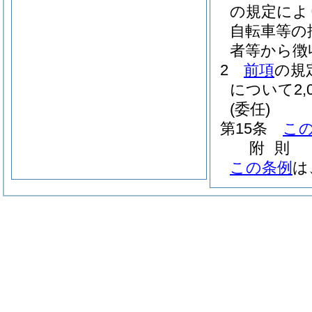
の規定によ
自転車等の
者等から徴
2
前項
の規
について2,
(委任)
第15条
こ
附
則
この条例
は