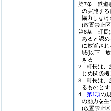
第7条
鉄道
の実施する
協力しなけ
(放置禁止区
第8条
町長
あると認め
に放置され
域
(以下「
きる。
2
町長は、
じめ関係機
3
町長は、
るものとす
4
第1項
の
の効力を生
(放置禁止区