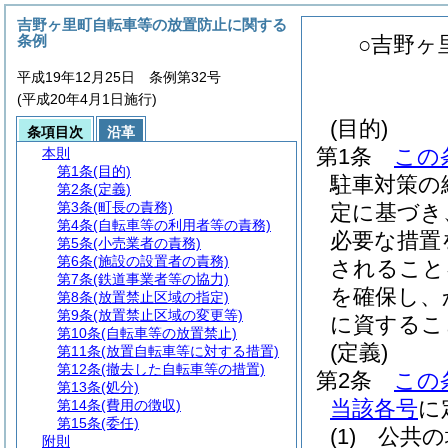
吉野ヶ里町自転車等の放置防止に関する
条例
○吉野ヶ
平成19年12月25日 条例第32号
(平成20年4月1日施行)
(目的)
条項目次
沿革
第1条
この
本則
第1条
(目的)
駐車対策の
第2条
(定義)
第3条
(町長の責務)
定に基づき
第4条
(自転車等の利用者等の責務)
必要な措置
第5条
(小売業者の責務)
第6条
(施設の設置者の責務)
されること
第7条
(鉄道事業者等の協力)
を確保し、
第8条
(放置禁止区域の指定)
第9条
(放置禁止区域の変更等)
に資するこ
第10条
(自転車等の放置禁止)
(定義)
第11条
(放置自転車等に対する措置)
第12条
(撤去した自転車等の措置)
第2条
この
第13条
(処分)
当該各号
に
第14条
(費用の徴収)
第15条
(委任)
(1)
公共の
附則