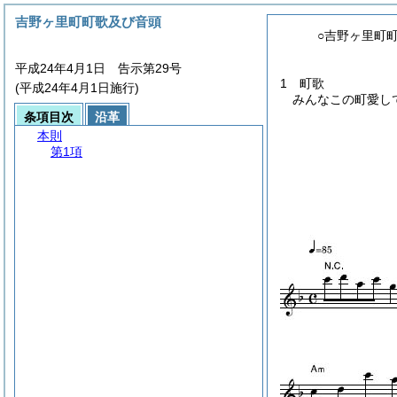
吉野ヶ里町町歌及び音頭
○吉野ヶ里町
平成24年4月1日 告示第29号
1 町歌
(平成24年4月1日施行)
みんなこの町愛し
条項目次
沿革
本則
第1項