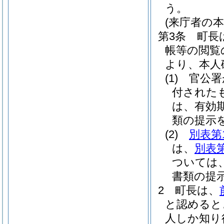
う。
(来庁者の本
第3条
町長
帳等の閲覧
より、本人
(1)
官公署
付された
は、有効
類の提示
(2)
別表第
は、
別表第
ついては
書類の提
2
町長は、
と認めると
人しか知り