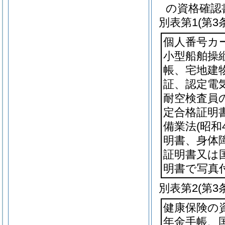
の資格確認
別表第1
(第3
個人番号カ
小型船舶操
帳、宅地建
証、認定電
耐空検査員
定合格証明
備業法
(昭和
明書、身体
証明書又は
明書で写真
別表第2
(第3
健康保険の
年金手帳、