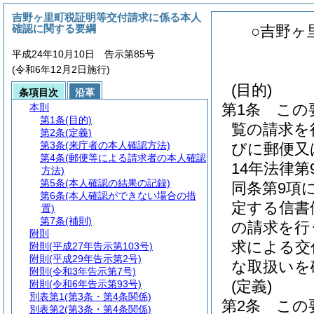
吉野ヶ里町税証明等交付請求に係る本人
確認に関する要綱
○吉野ヶ
平成24年10月10日 告示第85号
(令和6年12月2日施行)
(目的)
条項目次
沿革
第1条
この
本則
第1条
(目的)
覧の請求を
第2条
(定義)
第3条
(来庁者の本人確認方法)
びに郵便又
第4条
(郵便等による請求者の本人確認
14年法律第9
方法)
第5条
(本人確認の結果の記録)
同条第9項
第6条
(本人確認ができない場合の措
定する信書
置)
第7条
(補則)
の請求を行
附則
求による交
附則
(平成27年告示第103号)
附則
(平成29年告示第2号)
な取扱いを
附則
(令和3年告示第7号)
(定義)
附則
(令和6年告示第93号)
別表第1
(第3条・第4条関係)
第2条
この
別表第2
(第3条・第4条関係)