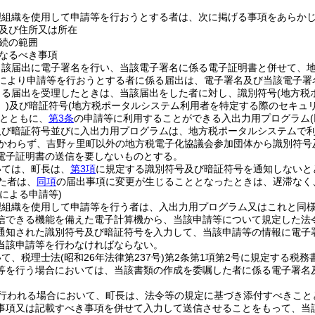
理組織を使用して申請等を行おうとする者は、次に掲げる事項をあらか
及び住所又は所在
続の範囲
なるべき事項
当該届出に電子署名を行い、当該電子署名に係る電子証明書と併せて、
により申請等を行おうとする者に係る届出は、電子署名及び当該電子署
よる届出を受理したときは、当該届出をした者に対し、識別符号
(地方
)
及び暗証符号
(地方税ポータルシステム利用者を特定する際のセキュ
とともに、
第3条
の申請等に利用することができる入出力用プログラム
及び暗証符号並びに入出力用プログラムは、地方税ポータルシステムで
かわらず、吉野ヶ里町以外の地方税電子化協議会参加団体から識別符号
電子証明書の送信を要しないものとする。
いては、町長は、
第3項
に規定する識別符号及び暗証符号を通知しないと
た者は、
同項
の届出事項に変更が生じることとなったときは、遅滞なく
による申請等)
理組織を使用して申請等を行う者は、入出力用プログラム又はこれと同
信できる機能を備えた電子計算機から、当該申請等について規定した法
通知された識別符号及び暗証符号を入力して、当該申請等の情報に電子
当該申請等を行わなければならない。
いて、税理士法
(昭和26年法律第237号)
第2条第1項第2号に規定する税
等を行う場合においては、当該書類の作成を委嘱した者に係る電子署名
行われる場合において、町長は、法令等の規定に基づき添付すべきこと
事項又は記載すべき事項を併せて入力して送信させることをもって、当