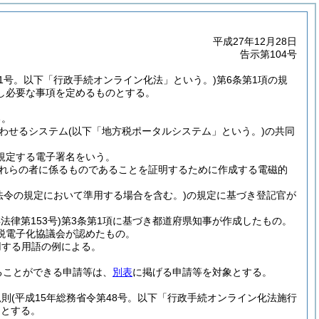
平成27年12月28日
告示第104号
151号。以下「行政手続オンライン化法」という。)
第6条第1項の規
し必要な事項を定めるものとする。
る。
わせるシステム
(以下「地方税ポータルシステム」という。)
の共同
に規定する電子署名をいう。
れらの者に係るものであることを証明するために作成する電磁的
法令の規定において準用する場合を含む。)
の規定に基づき登記官が
年法律第153号)
第3条第1項に基づき都道府県知事が作成したもの。
税電子化協議会が認めたもの。
用する用語の例による。
ることができる申請等は、
別表
に掲げる申請等を対象とする。
規則
(平成15年総務省令第48号。以下「行政手続オンライン化法施行
ムとする。