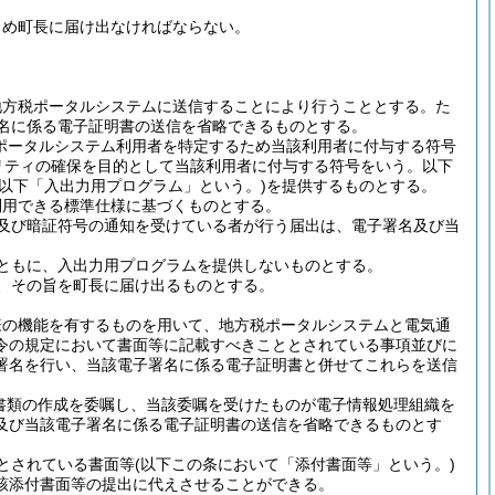
じめ町長に届け出なければならない。
地方税ポータルシステムに送信することにより行うこととする。
た
名に係る電子証明書の送信を省略できるものとする。
税ポータルシステム利用者を特定するため当該利用者に付与する符号
リティの確保を目的として当該利用者に付与する符号をいう。以下
(以下「入出力用プログラム」という。)
を提供するものとする。
利用できる標準仕様に基づくものとする。
及び暗証符号の通知を受けている者が行う届出は、電子署名及び当
ともに、入出力用プログラムを提供しないものとする。
、その旨を町長に届け出るものとする。
様の機能を有するものを用いて、地方税ポータルシステムと電気通
令の規定において書面等に記載すべきこととされている事項並びに
署名を行い、当該電子署名に係る電子証明書と併せてこれらを送信
務書類の作成を委嘱し、当該委嘱を受けたものが電子情報処理組織を
及び当該電子署名に係る電子証明書の送信を省略できるものとす
とされている書面等
(以下この条において「添付書面等」という。)
該添付書面等の提出に代えさせることができる。