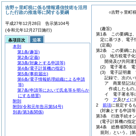
吉野ヶ里町税に係る情報通信技術を活用
した行政の推進等に関する要綱
○吉野ヶ里町
平成27年12月28日 告示第104号
(趣旨)
(令和元年12月27日施行)
第1条
この要綱は
定に基づき、電子
条項目次
沿革
(定義)
本則
第2条
この要綱に
第1条
(趣旨)
(1)
地方税電子化
第2条
(定義)
開発及び共同運
第3条
(対象とする申請等)
(2)
電子署名 電
第4条
(電子計算機の指定)
(3)
電子証明書 
第5条
(事前届出)
記録で、次のい
第6条
(電子情報処理組織による申請
ア
商業登記法
等)
作成したもの
第7条
(申請等において氏名等を明らか
イ
電子署名等
にする措置)
ウ
ア
及び
イ
に
附則
2
前項
に規定する
附則
(令和元年告示第54号)
(対象とする申請等
別表
(第3条関係)
第3条
行政手続オ
(電子計算機の指定
第4条
総務省関係
規則」という。)
第