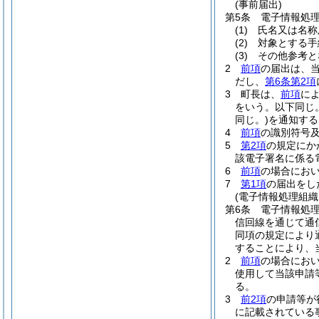
(事前届出)
第5条
電子情報処
(1)
氏名又は名称
(2)
対象とする手
(3)
その他参考と
2
前項
の届出は、
だし、
第6条第2項
3
町長は、
前項
に
をいう。以下同じ。
同じ。)
を通知する
4
前項
の識別符号
5
第2項
の規定にか
該電子署名に係る
6
前項
の場合にお
7
第1項
の届出をし
(電子情報処理組織
第6条
電子情報処
信回線を通じて通
同項の規定により
することにより、
2
前項
の場合にお
使用して当該申請
る。
3
前2項
の申請等が
に記載されている