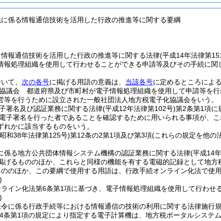
税に係る情報通信技術を活用した行政の推進等に関する要綱
、情報通信技術を活用した行政の推進等に関する法律
(平成14年法律第
情報処理組織を使用して行わせることができる申請等及びその手続に関
おいて、
次の各号
に掲げる用語の意義は、
当該各号
に定めるところによ
協議会 都道府県及び市町村が電子情報処理組織を使用して申請等を行
営等を行うために設立された一般社団法人地方税電子化協議会をいう。
子署名及び認証業務に関する法律
(平成12年法律第102号)
第2条第1項
電子署名を行った者であることを確認するために用いられる事項が、こ
ずれかに該当するものをいう。
(昭和38年法律第125号)
第12条の2第1項及び第3項
(これらの規定を他の
。
に係る地方公共団体情報システム機構の認証業務に関する法律
(平成14
掲げるもののほか、これらと同様の機能を有する電磁的記録として地方
もののほか、この要綱で使用する用語は、行政手続オンライン化法で使
)
ンライン化法第6条第1項に基づき、電子情報処理組織を使用して行わせ
)
法令に係る行政手続等における情報通信の技術の利用に関する法律施行
4条第1項の規定により指定する電子計算機は、地方税ポータルシステ