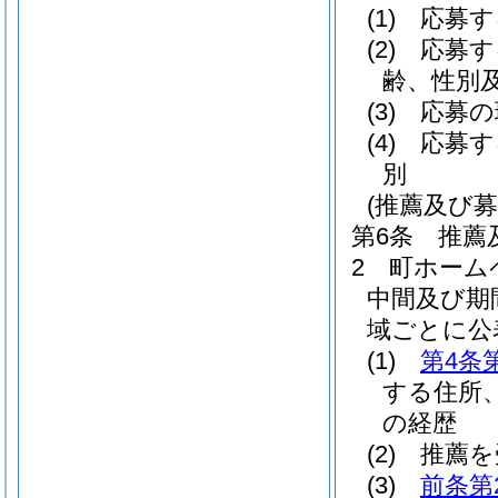
(1)
応募す
(2)
応募す
齢、性別
(3)
応募の
(4)
応募す
別
(推薦及び
第6条
推薦
2
町ホーム
中間及び期
域ごとに公
(1)
第4条
する住所
の経歴
(2)
推薦を
(3)
前条第