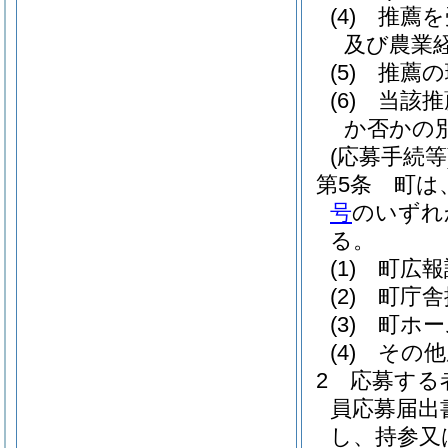
(4)
推薦を
及び農業
(5)
推薦の
(6)
当該推
か否かの
(応募手続等
第5条
町は
号
のいずれ
る。
(1)
町広報
(2)
町庁舎
(3)
町ホー
(4)
その他
2
応募する
員応募届出
し、持参又