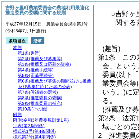
吉野ヶ里町農業委員会の農地利用最適化
推進委員の委嘱に関する規則
○吉野ヶ
関する
平成27年12月15日 農業委員会規則第1号
(令和3年7月1日施行)
条項目次
沿革
(趣旨)
本則
第1条
(趣旨)
第1条
この
第2条
(推薦及び募集等)
第3条
(推薦又は応募の資格)
会」という
第4条
(推薦手続等)
委員
(以下
第5条
(応募手続等)
第6条
(推薦及び募集の期間並びに推薦
業委員会等
及び募集に応じた者の公表)
いう。)
に
第7条
(候補者の選考)
第8条
(推進委員の委嘱)
る。
第9条
(推進委員の補充)
(推薦及び募
第10条
(その他)
附則
第2条
法第
附則
(令和3年農委規則第1号)
域ごとの定
別表
(第2条関係)
様式第1号
(第4条関係)
2
推進委員
様式第2号
(第4条関係)