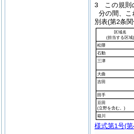
3
この規則
分の間、こ
別表
(第2条関
区域名
(担当する区域
松隈
石動
三津
大曲
吉田
田手
豆田
(立野を含む。)
箱川
様式第1号
(