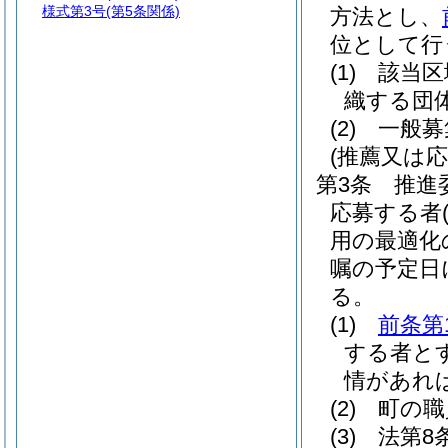
様式第3号
(第5条関係)
方法とし、
位として行
(1)
該当区
織する団
(2)
一般募
(推薦又は応
第3条
推進
応募する者
用の最適化
嘱の予定日
る。
(1)
前条第
する者と
情があれ
(2)
町の職
(3)
法第8