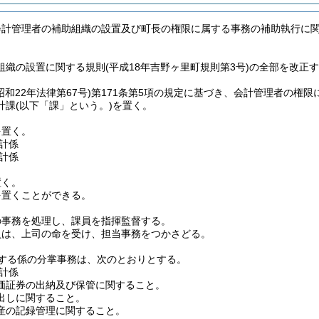
会計管理者の補助組織の設置及び町長の権限に属する事務の補助執行に
組織の設置に関する規則(平成18年吉野ヶ里町規則第3号)の全部を改正
昭和22年法律第67号)
第171条第5項の規定に基づき、会計管理者の権
計課
(以下「課」という。)
を置く。
を置く。
計係
計係
置く。
を置くことができる。
の事務を処理し、課員を指揮監督する。
員は、上司の命を受け、担当事務をつかさどる。
する係の分掌事務は、次のとおりとする。
計係
価証券の出納及び保管に関すること。
出しに関すること。
産の記録管理に関すること。