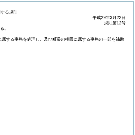
関する規則
平成29年3月22日
規則第12号
する。
限に属する事務を処理し、及び町長の権限に属する事務の一部を補助