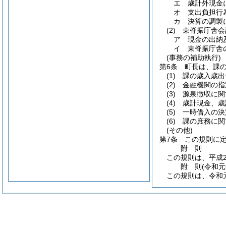
エ
歳計外現金
オ
支出負担行
カ
決算の調製
(2)
東脊振庁舎会
ア
現金の出納
イ
東脊振庁舎
(事務の補助執行)
第6条
町長は、課
(1)
課の歳入歳出
(2)
金融機関の指
(3)
源泉徴収に関
(4)
歳計現金、歳
(5)
一時借入の決
(6)
課の庶務に関
(その他)
第7条
この規則に
附
則
この規則は、平成2
附
則
(令和
この規則は、令和