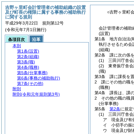
吉野ヶ里町会計管理者の補助組織の設置
及び町長の権限に属する事務の補助執行
○吉野ヶ里町
に関する規則
平成29年3月22日 規則第12号
会計管理者の補助
(令和元年7月1日施行)
(設置)
第1条
地方自治法
(
条項目次
沿革
執行させるため会
本則
(組織)
第1条
(設置)
第2条
課に次の係
第2条
(組織)
(1)
三田川庁舎会
第3条
(職)
(2)
東脊振庁舎会
第4条
(職務)
(職)
第5条
(分掌事務)
第3条
課に課長を
第6条
(事務の補助執行)
2
課にその他の職
第7条
(その他)
(職務)
附則
第4条
課長は、課
附則
(令和元年規則第3号)
2
その他の職の職
(分掌事務)
第5条
第2条
に規定
(1)
三田川庁舎会
ア
現金及び有
イ
小切手の振
ウ
現金及び財