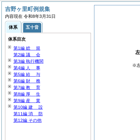
吉野ヶ里町例規集
内容現在 令和8年3月31日
体系
五十音
体系目次
第1編
総
規
第2編
議
会
第3編 執行機関
※
第4編
人
事
第5編
給
与
第6編
財
務
第7編
教
育
第8編
厚
生
第9編
産
業
第10編
建
設
第11編
消
防
第12編 その他