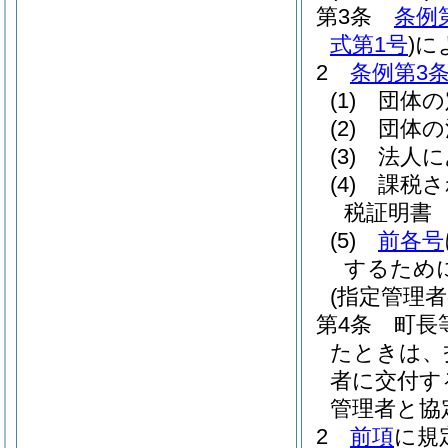
第3条
条例
式第1号
)
に
2
条例第3条
(1)
団体の
(2)
団体の
(3)
法人に
(4)
課税さ
税証明書
(5)
前各号
するため
(指定管理者
第4条
町長
たときは、
者に交付す
管理者と協
2
前項
に規