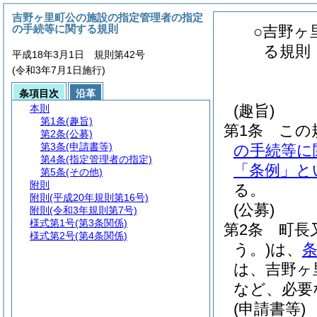
吉野ヶ里町公の施設の指定管理者の指定
の手続等に関する規則
○吉野ヶ
る規則
平成18年3月1日 規則第42号
(令和3年7月1日施行)
条項目次
沿革
(趣旨)
本則
第1条
(趣旨)
第1条
この
第2条
(公募)
第3条
(申請書等)
の手続等に
第4条
(指定管理者の指定)
「条例」と
第5条
(その他)
附則
る。
附則
(平成20年規則第16号)
(公募)
附則
(令和3年規則第7号)
様式第1号
(第3条関係)
第2条
町長
様式第2号
(第4条関係)
う。)
は、
条
は、吉野ヶ
など、必要
(申請書等)