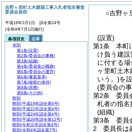
吉野ヶ里町土木建築工事入札者指名審査
委員会規程
○吉野ヶ
平成18年3月1日 訓令第24号
(令和4年7月1日施行)
(設置)
条項目次
沿革
第1条
本町
本則
第1条
(設置)
け負う建設
第2条
(委員会の事務)
第3条
(組織)
に付する場
第4条
(委員長の職務)
ヶ里町土木
第5条
(委員会の運営)
第6条
(審査基準)
いう。)
を
第7条
(秘密の保持)
(委員会の事
第8条
(庶務)
第9条
(その他)
第2条
委員
附則
札者の指名
附則
(平成19年訓令第5号)
附則
(平成21年訓令第4号)
(組織)
附則
(平成24年訓令第4号)
第3条
委員
附則
(平成26年訓令第12号)
附則
(令和元年訓令第4号)
2
委員長は
附則
(令和4年訓令第7号)