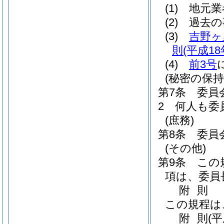
(1)
地元業
(2)
過去の
(3)
吉野ヶ
則
(平成1
(4)
前3号
(秘密の保持
第7条
委員
2
何人も委
(庶務)
第8条
委員
(その他)
第9条
この
項は、委員
附
則
この規程は
附
則
(