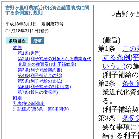
吉野ヶ里町農業近代化資金融通助成に関
する条例施行規則
○吉野ヶ
平成18年3月1日 規則第79号
(平成18年3月1日施行)
(趣旨)
条項目次
沿革
第1条
この
本則
第1条
(趣旨)
する条例
(
第2条
(利子補給の対象となる農業近代
化資金の種類及び利子補給率)
いう。)
の
第3条
(利子補給契約書)
(利子補給
第4条
(利子補給金の額)
第5条
(利子補給の支払)
第2条
条例
第6条
(利子補給の打切り等)
業近代化資
第7条
(報告の徴収等)
附則
る。
別表
(第2条関係)
(利子補給契
別記様式
(第3条、第6条関係)
第3条
条例
要な事項に
結する利子