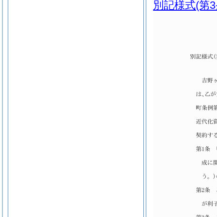
別記様式
(第