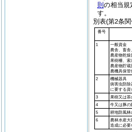
則
の相当規
す。
別表
(第2条関
番号
1
一般資金
農舎、畜舎
農産物乾燥
果樹柵、索
農産物貯蔵
農機具保管
2
機械器具
病害虫防除
に要する資
3
果樹又は茶
4
牛又は豚の
5
耕地防風林
6
農林水産大
造成に必要