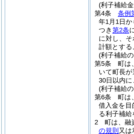
(利子補給金
第4条
条例
年1月1日
つき
第2条
に対し、そ
計額とする
(利子補給の
第5条
町は
いて町長が
30日以内
(利子補給の
第6条
町は
借入金を目
る利子補給
2
町は、融
の規則
又は