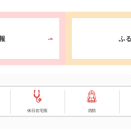
報
ふ
休日在宅医
消防