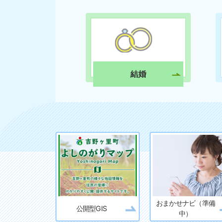
結婚
おまかせナビ（準備
公開型GIS
中）