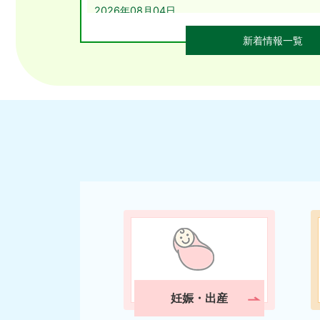
2026年08月04日
行政区別年齢別人口（令和8年8月1日）
新着情報一覧
2026年08月01日
議会だより76号(令和8年6月定例会)を掲載しまし
2026年07月30日
広報よしのがり8月号をデジタル広報に掲載しま
2026年07月29日
高額療養費限度額が改正されます
2026年07月29日
中央公民館に新しい本が入りました！(R8.8月)
イ
2026年07月27日
【条件付一般競争入札】吉野ヶ里町防災給食セン
て（結果公表）
妊娠・出産