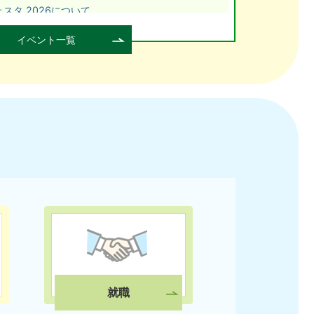
ェスタ 2026について
イベント一覧
た！(R8.6月)
本語教室）に きませんか？
きょうしつ）に きませんか？
就職