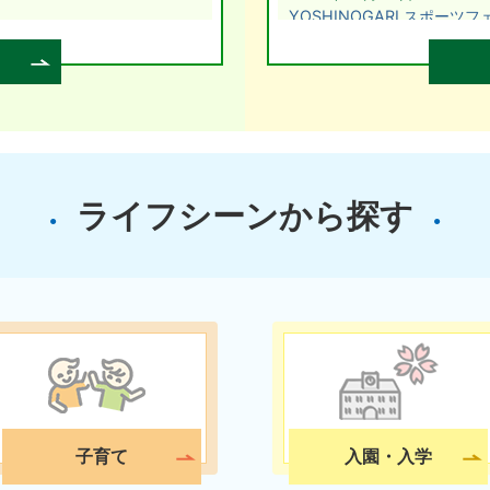
YOSHINOGARI スポーツフ
2026年05月27日
中央公民館に新しい本が入りまし
た
2026年05月15日
meet up よしのが里（日
した。
ライフシーンから探す
2026年05月14日
よるの日本語教室（にほんご
ベント
ター基本設計業務委託につい
子育て
入園・入学