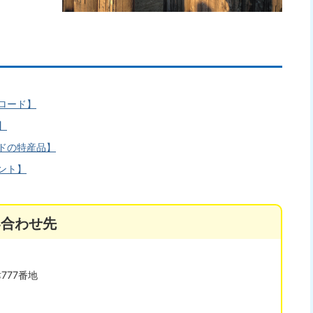
ロード】
】
ドの特産品】
ント】
い合わせ先
777番地