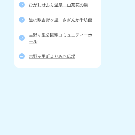
ひがしせふり温泉 山茶花の湯
道の駅吉野ヶ里 さざんか千坊館
吉野ヶ里公園駅コミュニティーホ
ール
吉野ヶ里町よりみち広場