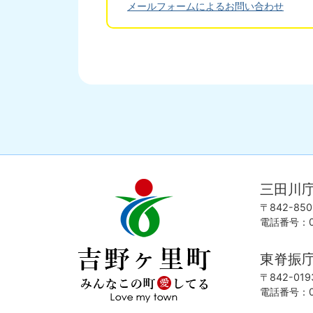
メールフォームによるお問い合わせ
三田川
吉
love
野
my
〒842-8
ヶ
town
電話番号：09
里
町
東脊振
み
ん
〒842-0
な
電話番号：09
こ