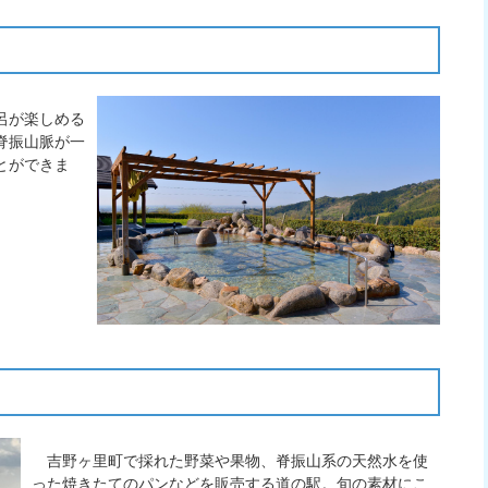
呂が楽しめる
脊振山脈が一
とができま
吉野ヶ里町で採れた野菜や果物、脊振山系の天然水を使
った焼きたてのパンなどを販売する道の駅。旬の素材にこ