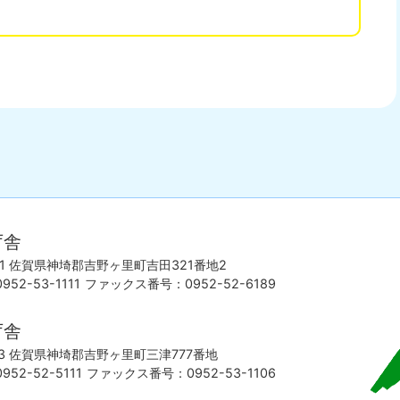
佐
賀
庁舎
県
東
501 佐賀県神埼郡吉野ヶ里町吉田321番地2
部
52-53-1111
ファックス番号：0952-52-6189
に
位
庁舎
置
193 佐賀県神埼郡吉野ヶ里町三津777番地
す
52-52-5111
ファックス番号：0952-53-1106
る
吉