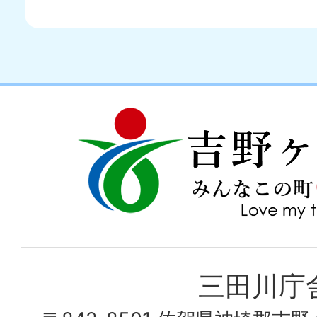
吉
love
野
my
ヶ
town
里
町
み
三田川庁
ん