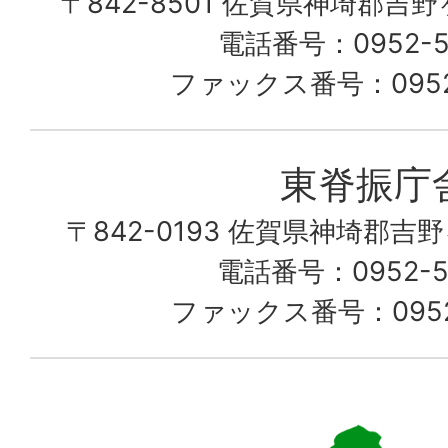
〒842-8501 佐賀県神埼郡吉
な
こ
電話番号：0952-53
の
ファックス番号：0952-
町
愛
東脊振庁
し
〒842-0193 佐賀県神埼郡吉
て
電話番号：0952-52
る
ファックス番号：0952-
佐
賀