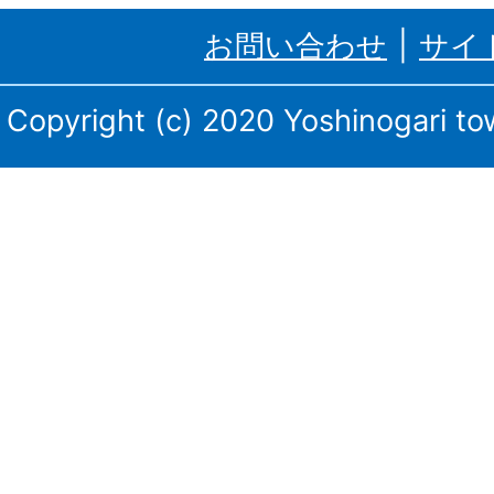
里
お問い合わせ
サイ
町、
三
Copyright (c) 2020 Yoshinogari tow
田
川
庁
舎・
東
脊
振
庁
舎