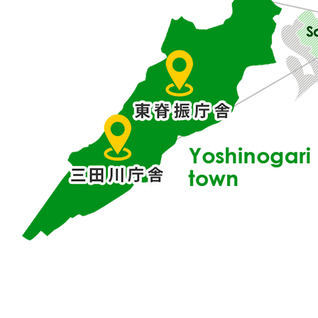
県
東
部
に
位
置
す
る
吉
野
ケ