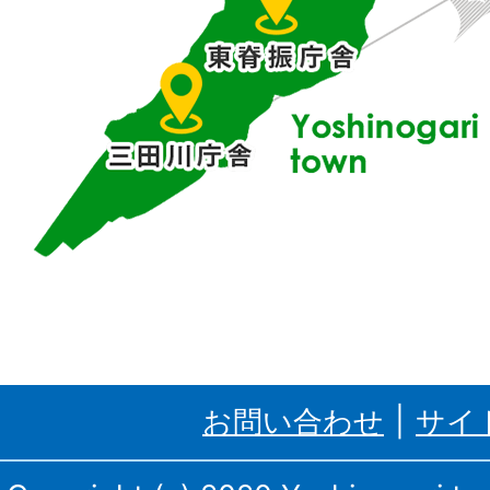
に
位
置
す
る
吉
野
ケ
里
お問い合わせ
サイ
町、
三