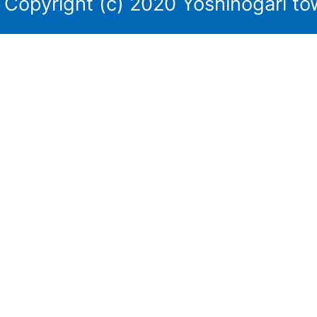
Copyright (c) 2020 Yoshinogari tow
田
川
庁
舎・
東
脊
振
庁
舎
の
位