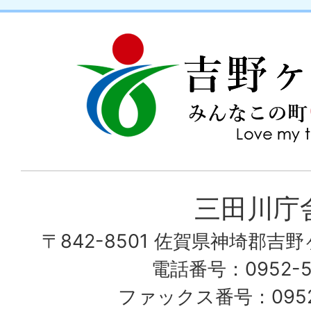
吉
love
野
my
ヶ
town
里
町
み
三田川庁
ん
〒842-8501 佐賀県神埼郡吉
な
こ
電話番号：0952-53
の
ファックス番号：0952-