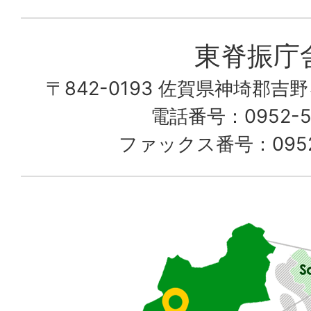
町
愛
東脊振庁
し
〒842-0193 佐賀県神埼郡吉
て
電話番号：0952-52
る
ファックス番号：0952-
佐
賀
県
東
部