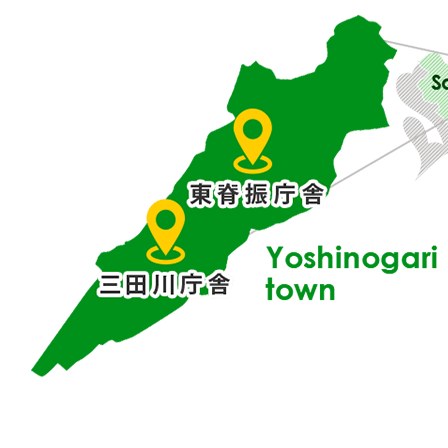
賀
県
東
部
に
位
置
す
る
吉
野