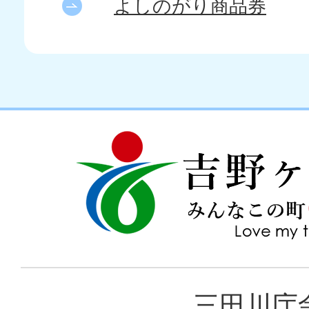
よしのがり商品券
吉
love
野
my
ヶ
town
里
町
み
三田川庁