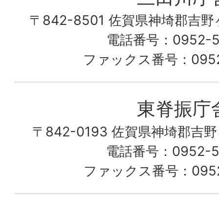
ん
〒842-8501 佐賀県神埼郡吉
な
こ
電話番号：0952-53
の
ファックス番号：0952-
町
愛
東脊振庁
し
〒842-0193 佐賀県神埼郡吉
て
電話番号：0952-52
る
ファックス番号：0952-
佐