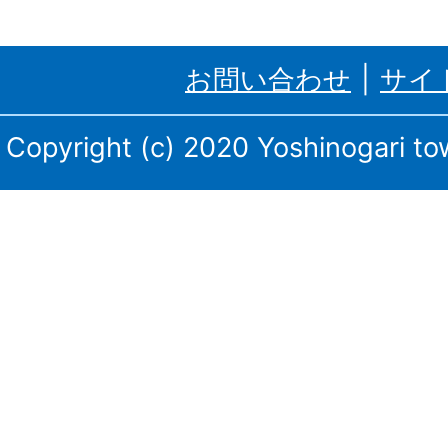
ケ
里
お問い合わせ
サイ
町、
三
Copyright (c) 2020 Yoshinogari tow
田
川
庁
舎・
東
脊
振
庁