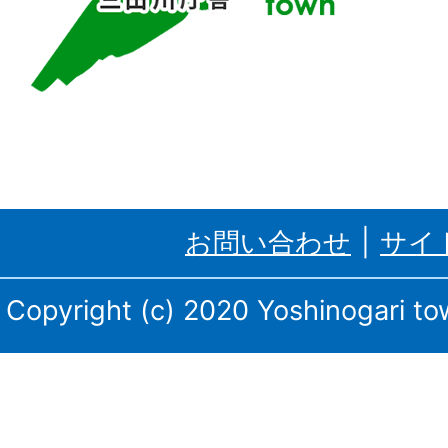
す
る
吉
野
ケ
里
お問い合わせ
サイ
町、
三
Copyright (c) 2020 Yoshinogari tow
田
川
庁
舎・