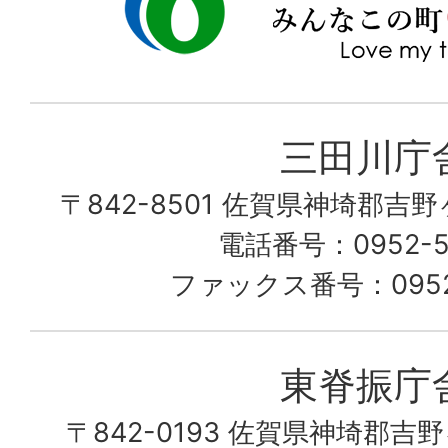
ヶ
town
里
町
み
三田川庁
ん
〒842-8501 佐賀県神埼郡吉
な
こ
電話番号：0952-53
の
ファックス番号：0952-
町
愛
東脊振庁
し
〒842-0193 佐賀県神埼郡吉
て