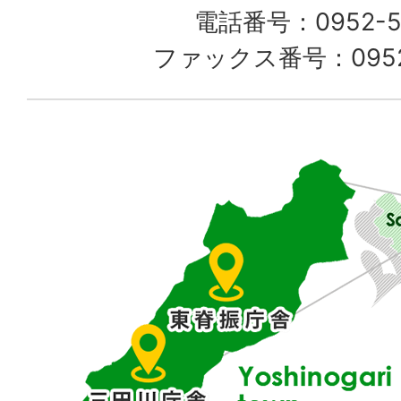
電話番号：0952-52
る
ファックス番号：0952-
佐
賀
県
東
部
に
位
置