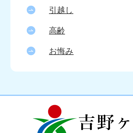
引越し
高齢
お悔み
吉
love
野
my