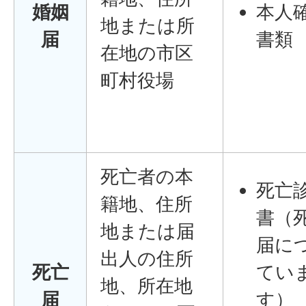
婚姻
本人
地または所
届
書類
在地の市区
町村役場
死亡者の本
死亡
籍地、住所
書（
地または届
届に
出人の住所
死亡
てい
地、所在地
届
す）