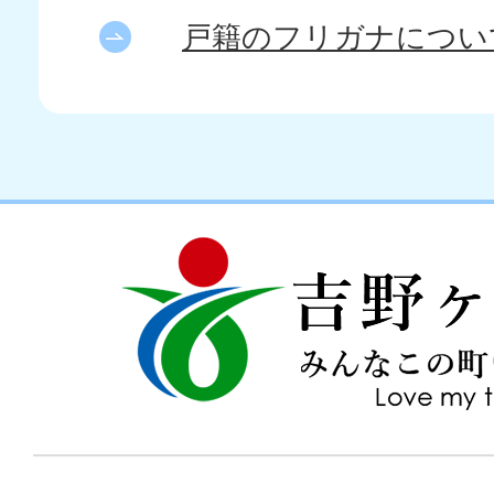
戸籍のフリガナについ
吉
love
野
my
ヶ
town
里
町
み