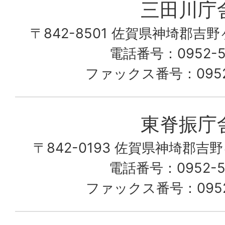
三田川庁
ん
〒842-8501 佐賀県神埼郡吉
な
こ
電話番号：0952-53
の
ファックス番号：0952-
町
愛
東脊振庁
し
〒842-0193 佐賀県神埼郡吉
て
電話番号：0952-52
る
ファックス番号：0952-
佐