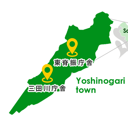
賀
県
東
部
に
位
置
す
る
吉
野