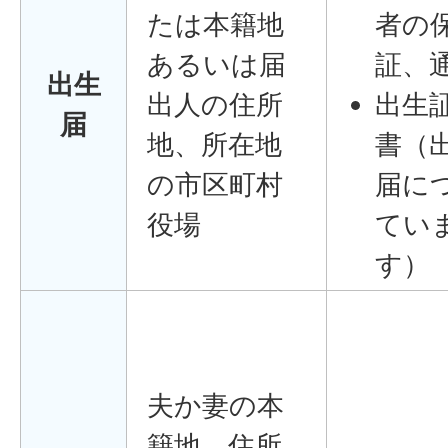
たは本籍地
者の
あるいは届
証、
出生
出人の住所
出生
届
地、所在地
書（
の市区町村
届に
役場
てい
す）
夫か妻の本
籍地、住所