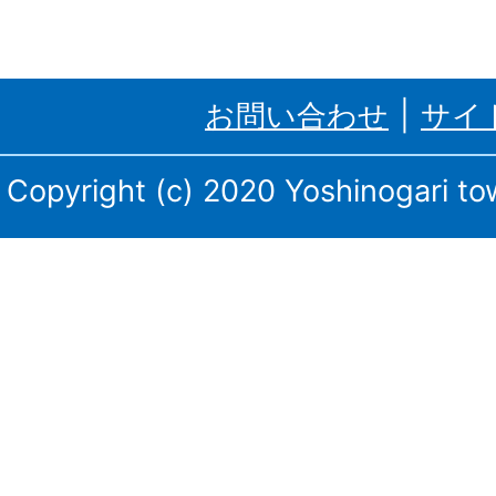
ケ
里
お問い合わせ
サイ
町、
三
Copyright (c) 2020 Yoshinogari tow
田
川
庁
舎・
東
脊
振