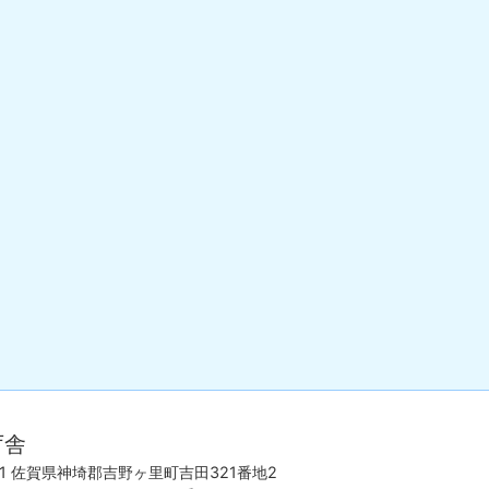
佐
賀
庁舎
県
東
501 佐賀県神埼郡吉野ヶ里町吉田321番地2