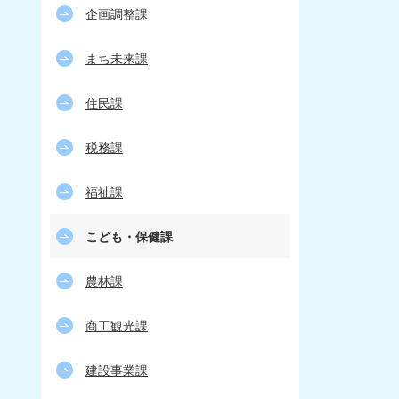
企画調整課
まち未来課
住民課
税務課
福祉課
こども・保健課
農林課
商工観光課
建設事業課