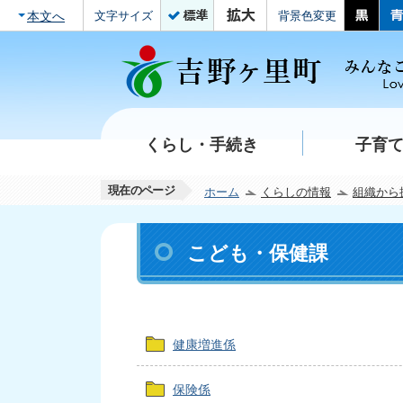
本文へ
文字サイズ
背景色変更
くらし・手続き
子育
現在のページ
ホーム
くらしの情報
組織から
こども・保健課
健康増進係
保険係