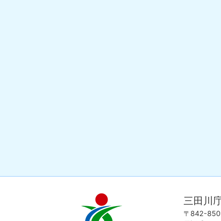
三田川
吉
love
野
my
〒842-8
ヶ
town