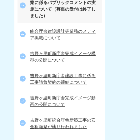
案に係るパブリックコメントの実
施について（募集の受付は終了し
ました）
統合庁舎建設設計等業務のメディ
ア掲載について
吉野ヶ里町新庁舎完成イメージ模
型の公開について
吉野ヶ里町新庁舎建設工事に係る
工事請負契約の締結について
吉野ヶ里町新庁舎完成イメージ動
画の公開について
吉野ヶ里町統合庁舎新築工事の安
全祈願祭が執り行われました