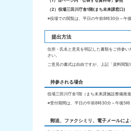
（1）当ページ内「公表する資料等」参照
（2）役場三田川庁舎1階(まち未来課窓口)
※役場での閲覧は、平日の午前8時30分～午
提出方法
住所・氏名と意見を明記した書類をご持参い
さい。
ご意見の書式は自由ですが、上記「資料閲覧
持参される場合
役場三田川庁舎1階（まち未来課施設整備推
※受付期間は、平日の午前8時30分～午後5時
郵送、ファクシミリ、電子メールによ