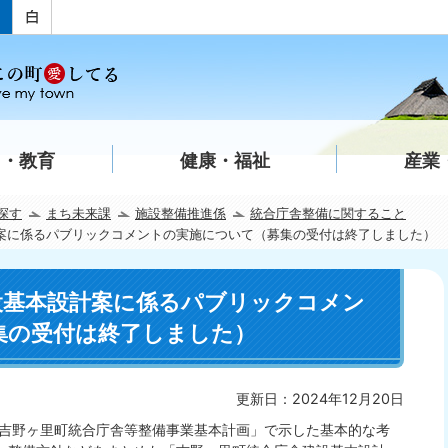
て・教育
健康・福祉
産業
探す
まち未来課
施設整備推進係
統合庁舎整備に関すること
案に係るパブリックコメントの実施について（募集の受付は終了しました）
設基本設計案に係るパブリックコメン
集の受付は終了しました）
更新日：2024年12月20日
吉野ヶ里町統合庁舎等整備事業基本計画」で示した基本的な考