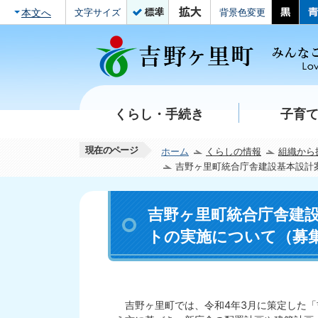
本文へ
文字サイズ
背景色変更
くらし・手続き
子育
現在のページ
ホーム
くらしの情報
組織から
吉野ヶ里町統合庁舎建設基本設計
吉野ヶ里町統合庁舎建
トの実施について（募
吉野ヶ里町では、令和4年3月に策定した「