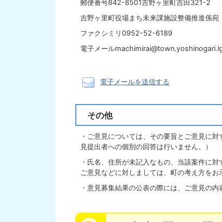
郵便番号842-8501吉野ヶ里町吉田321-2
吉野ヶ里町役場まち未来課施設整備推進係宛
ファクシミリ0952-52-6189
電子メールmachimirai@town.yoshinogari.lg
電子メールを送信する
その他
・ご意見については、その要旨とご意見に対
見提出者への個別の回答は行いません。）
・氏名、住所が未記入なもの、当該案件に対
ご意見などに対しましては、町の考え方をお
・意見募集結果の公表の際には、ご意見の内