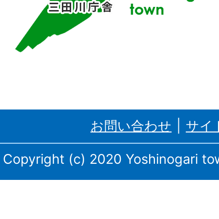
す
る
吉
野
ケ
里
お問い合わせ
サイ
町、
三
Copyright (c) 2020 Yoshinogari tow
田
川
庁