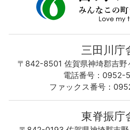
ヶ
town
里
町
み
三田川庁
ん
〒842-8501 佐賀県神埼郡吉
な
こ
電話番号：0952-53
の
ファックス番号：0952-
町
愛
東脊振庁
し
〒842-0193 佐賀県神埼郡吉