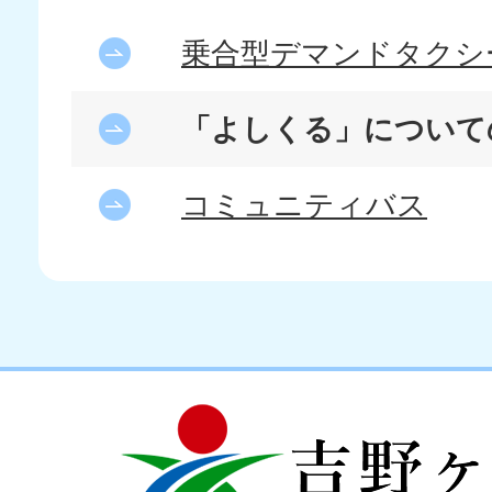
乗合型デマンドタクシ
「よしくる」について
コミュニティバス
吉
love
野
my