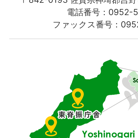
て
電話番号：0952-52
る
ファックス番号：0952-
佐
賀
県
東
部
に
位
置