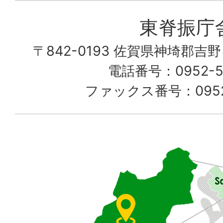
愛
東脊振庁
し
〒842-0193 佐賀県神埼郡吉
て
電話番号：0952-52
る
ファックス番号：0952-
佐
賀
県
東
部