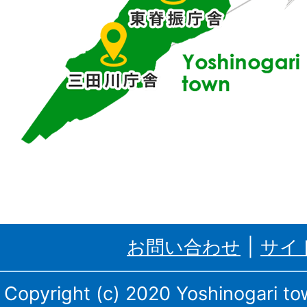
に
位
置
す
る
吉
野
ケ
里
お問い合わせ
サイ
町、
三
Copyright (c) 2020 Yoshinogari tow
田