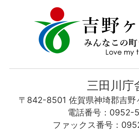
吉
love
野
my
ヶ
town
里
町
み
三田川庁
ん
〒842-8501 佐賀県神埼郡吉
な
こ
電話番号：0952-53
の
ファックス番号：0952-
町