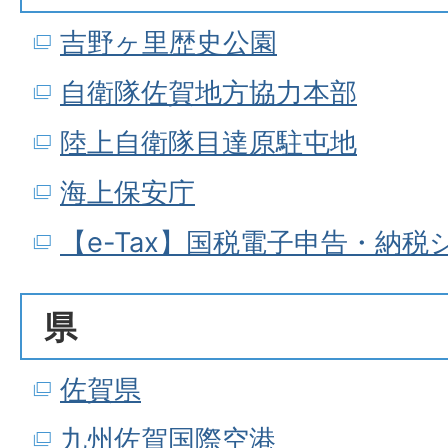
吉野ヶ里歴史公園
自衛隊佐賀地方協力本部
陸上自衛隊目達原駐屯地
海上保安庁
【e-Tax】国税電子申告・納税
県
佐賀県
九州佐賀国際空港