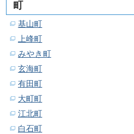
町
基山町
上峰町
みやき町
玄海町
有田町
大町町
江北町
白石町