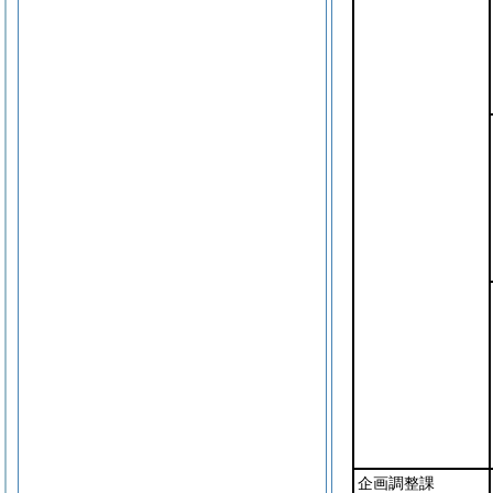
企画調整課