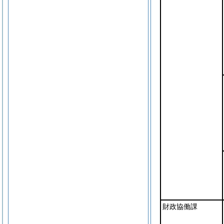
財政協働課