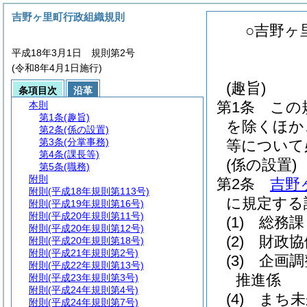
吉野ヶ里町行政組織規則
○吉野ヶ
平成18年3月1日 規則第2号
(令和8年4月1日施行)
(趣旨)
条項目次
沿革
第1条
この
本則
第1条
(趣旨)
を除くほか
第2条
(係の設置)
第3条
(分掌事務)
等について
第4条
(課長等)
(係の設置)
第5条
(職務)
附則
第2条
吉野
附則
(平成18年規則第113号)
に規定する
附則
(平成19年規則第16号)
附則
(平成20年規則第11号)
(1)
総務課
附則
(平成20年規則第12号)
(2)
財政協
附則
(平成20年規則第18号)
附則
(平成21年規則第2号)
(3)
企画調
附則
(平成22年規則第13号)
推進係
附則
(平成23年規則第3号)
附則
(平成24年規則第4号)
(4)
まち未
附則
(平成24年規則第7号)