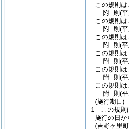
この規則は
附
則
(
この規則は
附
則
(
この規則は
附
則
(
この規則は
附
則
(
この規則は
附
則
(
この規則は
附
則
(
(施行期日)
1
この規則
施行の日か
(吉野ヶ里