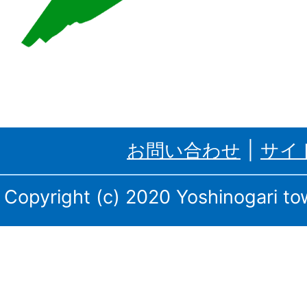
る
吉
野
ケ
里
お問い合わせ
サイ
町、
三
Copyright (c) 2020 Yoshinogari tow
田
川
庁
舎・