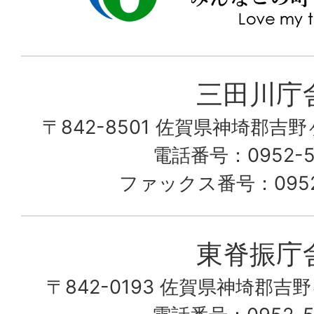
里
町
み
三田川庁
ん
〒842-8501 佐賀県神埼郡吉
な
こ
電話番号：0952-53
の
ファックス番号：0952-
町
愛
東脊振庁
し
〒842-0193 佐賀県神埼郡吉
て