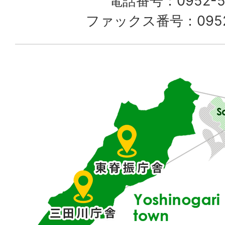
電話番号：0952-52
る
ファックス番号：0952-
佐
賀
県
東
部
に
位
置
す