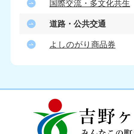
国際交流・多文化共生
道路・公共交通
よしのがり商品券
吉
love
野
my
ヶ
town