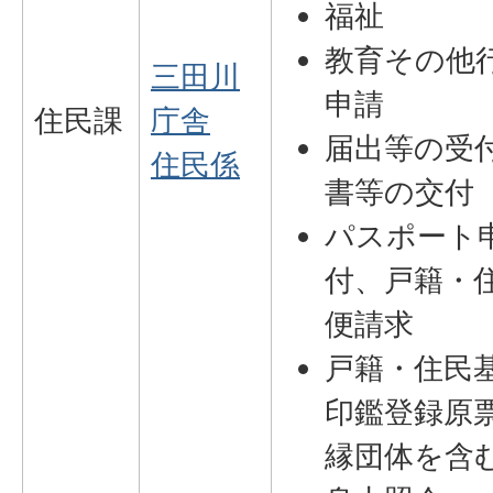
福祉
教育その他
三田川
申請
住民課
庁舎
届出等の受
住民係
書等の交付
パスポート
付、戸籍・
便請求
戸籍・住民
印鑑登録原
縁団体を含