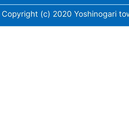
三
Copyright (c) 2020 Yoshinogari tow
田
川
庁
舎・
東
脊
振
庁
舎
の