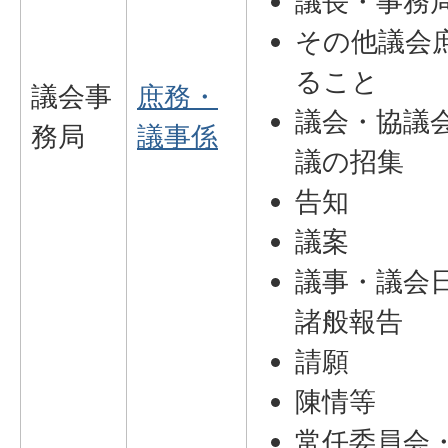
議長・事務
その他議会
ること
議会事
庶務・
議会・協議
務局
議事係
議の招集
告知
議案
議事・議会
諸般報告
請願
陳情等
常任委員会