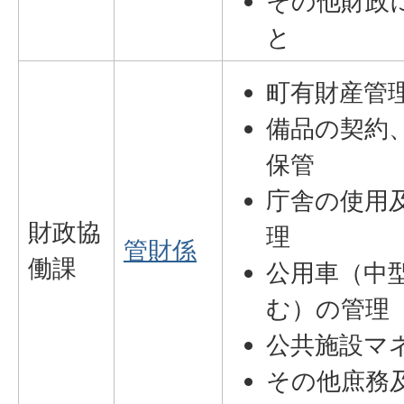
その他財政
と
町有財産管
備品の契約
保管
庁舎の使用
財政協
理
管財係
働課
公用車（中
む）の管理
公共施設マ
その他庶務