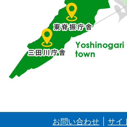
部
に
位
置
す
る
吉
野
ケ
里
お問い合わせ
サイ
町、