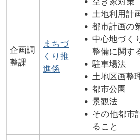
空き家対策
土地利用計
都市計画の
中心地づく
まちづ
企画調
整備に関す
くり推
整課
駐車場法
進係
土地区画整
都市公園
景観法
その他都市
ること