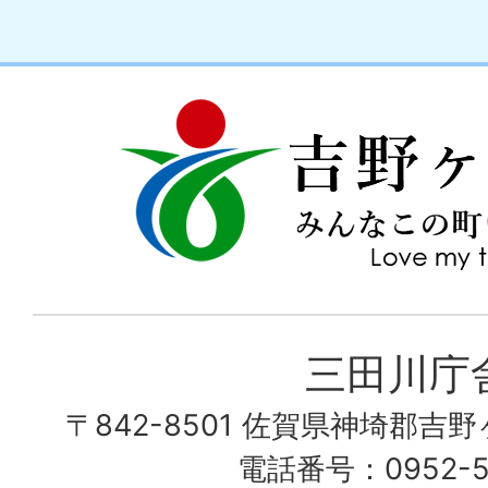
吉
love
野
my
ヶ
town
里
町
み
三田川庁
ん
〒842-8501 佐賀県神埼郡吉
な
こ
電話番号：0952-53