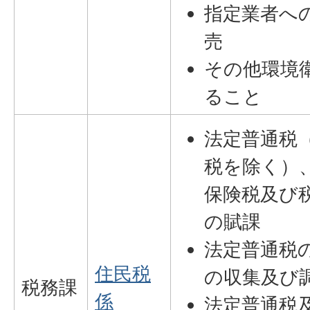
指定業者へ
売
その他環境
ること
法定普通税
税を除く）
保険税及び
の賦課
法定普通税
住民税
の収集及び
税務課
係
法定普通税