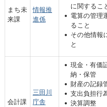
に関するこ
まち未
情報推
電算の管理
来課
進係
ること
その他情報
と
現金・有価
納・保管
財産の記録
三田川
支出負担行
会計課
庁舎
決算調整