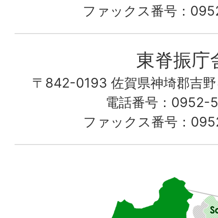
の
ファックス番号：0952-
町
愛
東脊振庁
し
〒842-0193 佐賀県神埼郡吉
て
電話番号：0952-52
る
ファックス番号：0952-
佐
賀
県
東