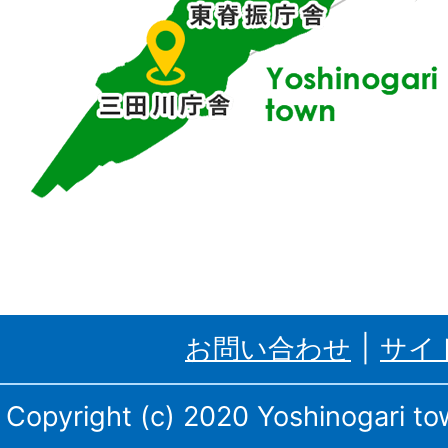
位
置
す
る
吉
野
ケ
里
お問い合わせ
サイ
町、
三
Copyright (c) 2020 Yoshinogari tow
田