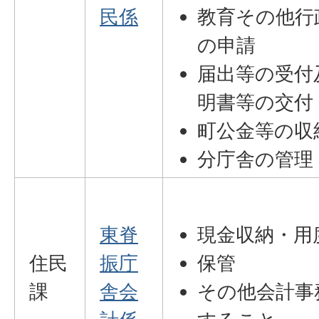
民係
教育その他行
の申請
届出等の受付
明書等の交付
町公金等の収
分庁舎の管理
東脊
現金収納・用
住民
振庁
保管
課
舎会
その他会計事