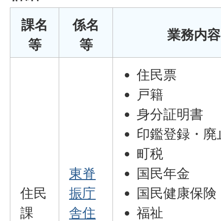
課名
係名
業務内容
等
等
住民票
戸籍
身分証明書
印鑑登録・廃
町税
東脊
国民年金
住民
振庁
国民健康保険
課
舎住
福祉