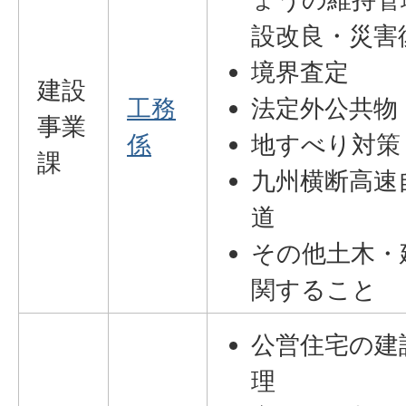
設改良・災害
境界査定
建設
工務
法定外公共物
事業
係
地すべり対策
課
九州横断高速
道
その他土木・
関すること
公営住宅の建
理