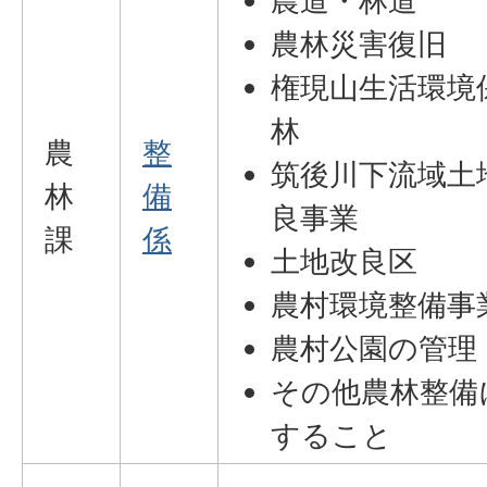
農道・林道
農林災害復旧
権現山生活環境
林
農
整
筑後川下流域土
林
備
良事業
課
係
土地改良区
農村環境整備事
農村公園の管理
その他農林整備
すること