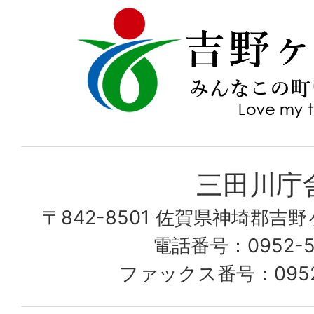
吉
love
野
my
ヶ
town
里
町
み
三田川庁
ん
〒842-8501 佐賀県神埼郡吉
な
こ
電話番号：0952-53
の
ファックス番号：0952-
町