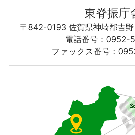
愛
東脊振庁
し
〒842-0193 佐賀県神埼郡吉
て
電話番号：0952-52
る
ファックス番号：0952-
佐
賀
県
東
部
に