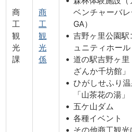
森林体験施設（
商
商
ベンチャーバレ
工
工
GA）
観
観
吉野ヶ里公園駅
光
光
ュニティホール
課
係
道の駅吉野ヶ里
ざんか千坊館」
ひがしせふり温
「山茶花の湯」
五ケ山ダム
各種イベント
その他商工観光