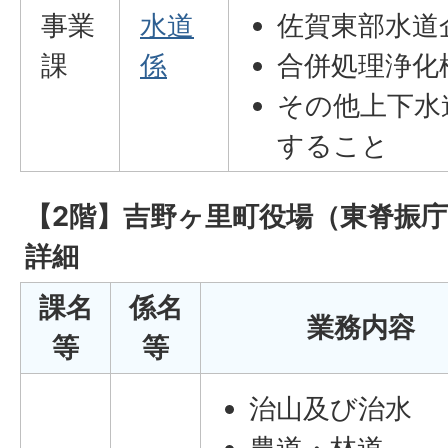
事業
水道
佐賀東部水道
課
係
合併処理浄化
その他上下水
すること
【2階】吉野ヶ里町役場（東脊振
詳細
課名
係名
業務内容
等
等
治山及び治水