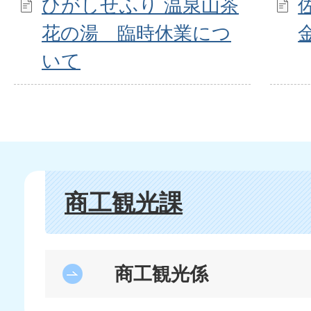
ひがしせふり 温泉山茶
花の湯 臨時休業につ
いて
商工観光課
商工観光係