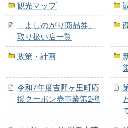
観光マップ
「よしのがり商品券」
取り扱い店一覧
政策・計画
令和7年度吉野ヶ里町応
援クーポン券事業第2弾