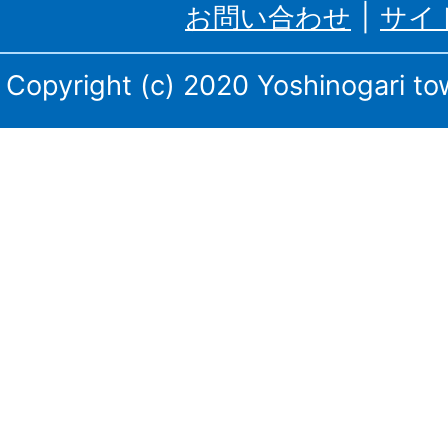
お問い合わせ
サイ
町、
三
Copyright (c) 2020 Yoshinogari tow
田
川
庁
舎・
東
脊
振
庁
舎