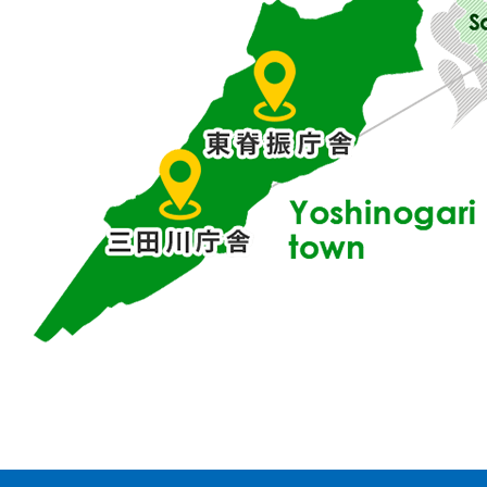
東
部
に
位
置
す
る
吉
野
ケ
里