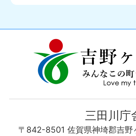
吉
love
野
my
ヶ
town
里
町
み
三田川庁
ん
〒842-8501 佐賀県神埼郡吉
な