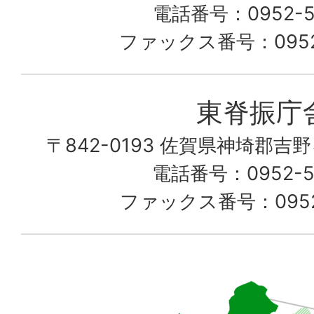
こ
電話番号：0952-53
の
ファックス番号：0952-
町
愛
東脊振庁
し
〒842-0193 佐賀県神埼郡吉
て
電話番号：0952-52
る
ファックス番号：0952-
佐
賀
県