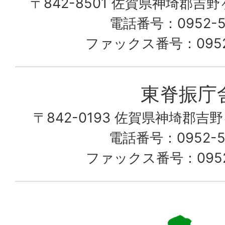
〒842-8501 佐賀県神埼郡吉
な
こ
電話番号：0952-53
の
ファックス番号：0952-
町
愛
東脊振庁
し
〒842-0193 佐賀県神埼郡吉
て
電話番号：0952-52
る
ファックス番号：0952-
佐
賀