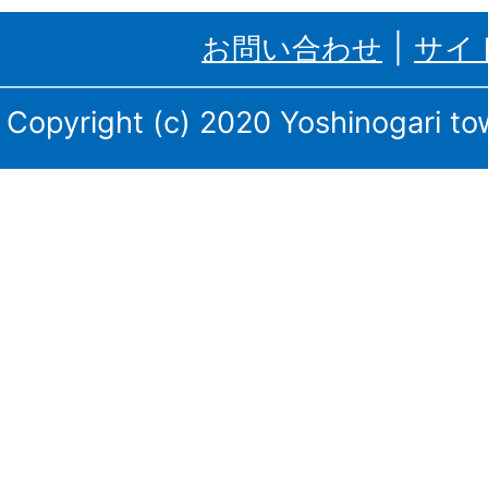
里
お問い合わせ
サイ
町、
三
Copyright (c) 2020 Yoshinogari tow
田
川
庁
舎・
東
脊
振
庁
舎