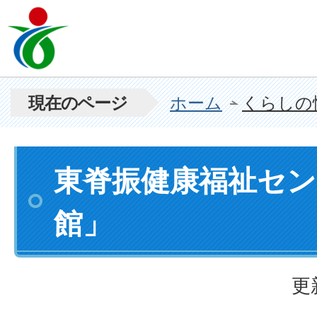
現在のページ
ホーム
くらしの
東脊振健康福祉セ
館」
更