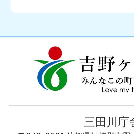
吉
love
野
my
ヶ
town
里
町
み
三田川庁
ん