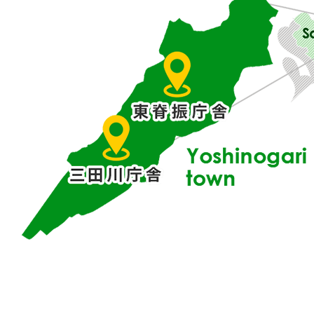
県
東
部
に
位
置
す
る
吉
野
ケ