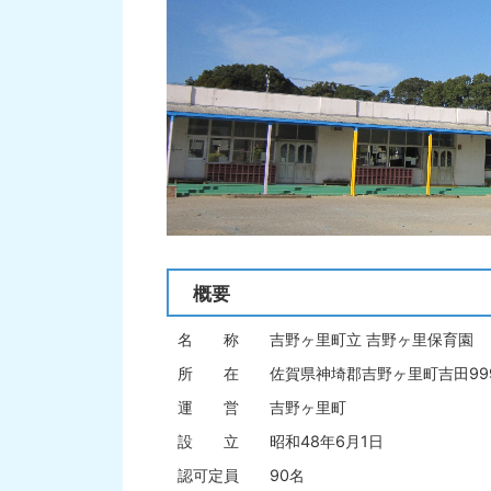
概要
名 称 吉野ヶ里町立 吉野ヶ里保育園
所 在 佐賀県神埼郡吉野ヶ里町吉田99
運 営 吉野ヶ里町
設 立 昭和48年6月1日
認可定員 90名