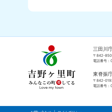
三田川
吉
love
野
my
〒842-8
ヶ
town
電話番号：09
里
町
東脊振
み
ん
〒842-0
な
電話番号：09
こ
の
町
愛
し