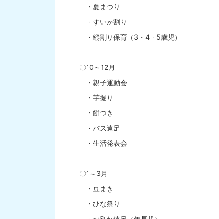
・夏まつり
・すいか割り
・縦割り保育（3・4・5歳児）
〇10～12月
・親子運動会
・芋掘り
・餅つき
・バス遠足
・生活発表会
〇1～3月
・豆まき
・ひな祭り
・お別れ遠足（年長児）