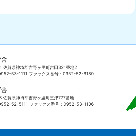
佐
賀
庁舎
県
東
501 佐賀県神埼郡吉野ヶ里町吉田321番地2
部
52-53-1111
ファックス番号：0952-52-6189
に
位
庁舎
置
193 佐賀県神埼郡吉野ヶ里町三津777番地
す
52-52-5111
ファックス番号：0952-53-1106
る
吉
野
ケ
里