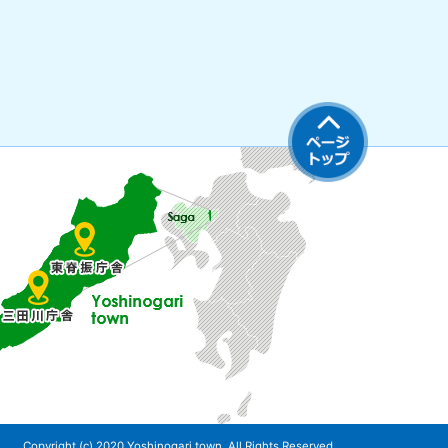
Copyright (c) 2020 Yoshinogari town. All Rights Reserved.