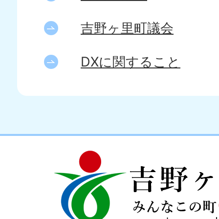
吉野ヶ里町議会
DXに関すること
吉
love
野
my
ヶ
town
里