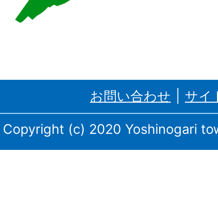
吉
野
ケ
里
お問い合わせ
サイ
町、
三
Copyright (c) 2020 Yoshinogari tow
田
川
庁
舎・
東