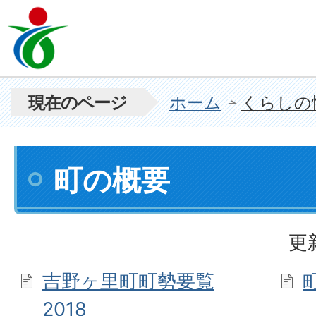
現在のページ
ホーム
くらしの
町の概要
更
吉野ヶ里町町勢要覧
2018