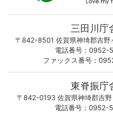
町
み
三田川庁
ん
〒842-8501 佐賀県神埼郡吉
な
こ
電話番号：0952-53
の
ファックス番号：0952-
町
愛
東脊振庁
し
〒842-0193 佐賀県神埼郡吉
て
電話番号：0952-52
る