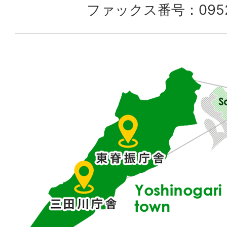
ファックス番号：0952-
佐
賀
県
東
部
に
位
置
す
る