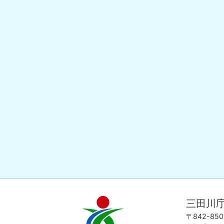
三田川
吉
love
野
my
〒842-8
ヶ
town