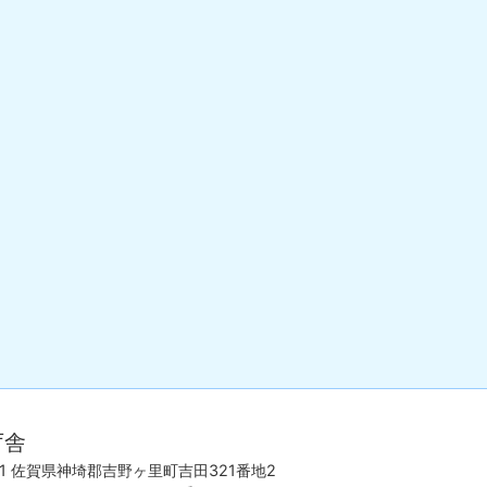
佐
賀
庁舎
県
東
501 佐賀県神埼郡吉野ヶ里町吉田321番地2