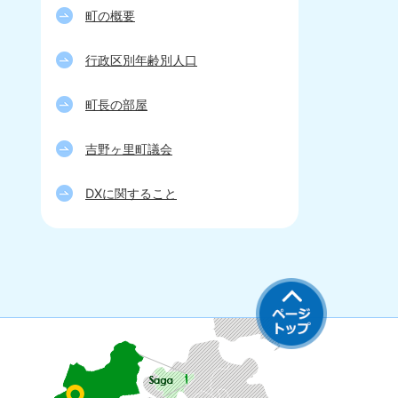
町の概要
行政区別年齢別人口
町長の部屋
吉野ヶ里町議会
DXに関すること