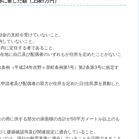
得に要した額（上限5万円）
。
励金の支給を受けていないこと。
納していないこと。
町内に定住する者であること。
所在地に自己及び配偶者のいずれもが住所を定めたことがないこ
除条例（平成24年吉野ヶ里町条例第1号）第2条第3号に規定す
に申請者及び配偶者の双方が住所を定めた日(住民票を異動した
住の用に供する部分の床面積の合計が50平方メートル以上のも
に基づく建築確認等及び関連規定に適合していること。
については、現行の耐震基準に適合していることを証明できること