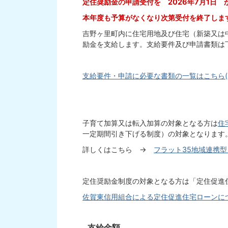
定住奨励金の申請受付を 2026年7月1日 
本年度も予算がなくなり次第受付を終了しま
吉野ヶ里町内に住宅用地及び住宅（新築又は
励金を支給します。支給要件及び申請書類は
支給要件・申請に必要な書類の一覧はこちら(PDF
子育て加算又は転入加算の対象となる方は
住
一定期間引き下げる制度）の対象となります
詳しくはこちら →
フラット35地域連携
定住奨励金制度の対象となる方は「定住促進
佐賀東信用組合による定住促進住宅ローンに
支給金額