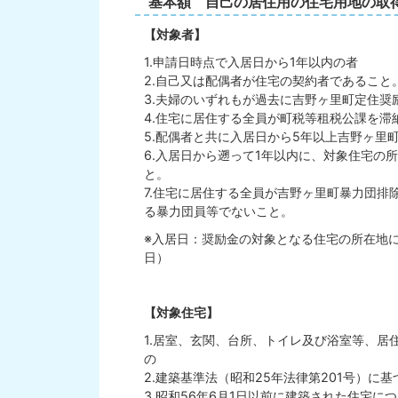
基本額 自己の居住用の住宅用地の取
【対象者】
1.申請日時点で入居日から1年以内の者
2.自己又は配偶者が住宅の契約者であること
3.夫婦のいずれもが過去に吉野ヶ里町定住奨
4.住宅に居住する全員が町税等租税公課を滞
5.配偶者と共に入居日から5年以上吉野ヶ里
6.入居日から遡って1年以内に、対象住宅の
と。
7.住宅に居住する全員が吉野ヶ里町暴力団排
る暴力団員等でないこと。
※入居日：奨励金の対象となる住宅の所在地
日）
【対象住宅】
1.居室、玄関、台所、トイレ及び浴室等、居
の
2.建築基準法（昭和25年法律第201号）
3.昭和56年6月1日以前に建築された住宅