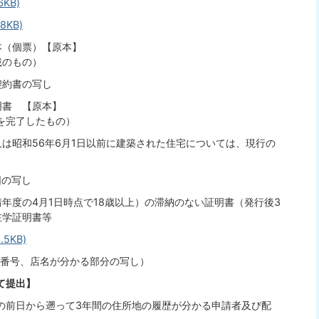
KB)
KB)
本（個票）【原本】
のもの）
契約書の写し
明書 【原本】
完了したもの）
は昭和56年6月1日以前に建築された住宅については、現行の
図の写し
年度の4月1日時点で18歳以上）の滞納のない証明書（発行後3
は在学証明書等
5KB)
、番号、店名が分かる部分の写し）
て提出】
の前日から遡って3年間の住所地の履歴が分かる申請者及び配