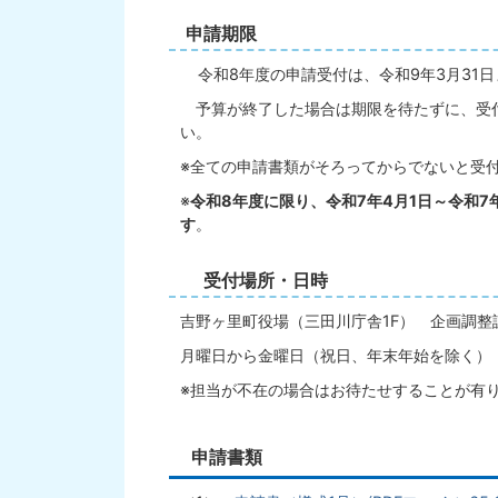
申請期限
令和8年度の申請受付は、令和9年3月31日
予算が終了した場合は期限を待たずに、受
い。
※全ての申請書類がそろってからでないと受
※
令和8年度に限り、令和7年4月1日～令和7
す
。
受付場所・日時
吉野ヶ里町役場（三田川庁舎1F） 企画調整
月曜日から金曜日（祝日、年末年始を除く） 
※担当が不在の場合はお待たせすることが有
申請書類