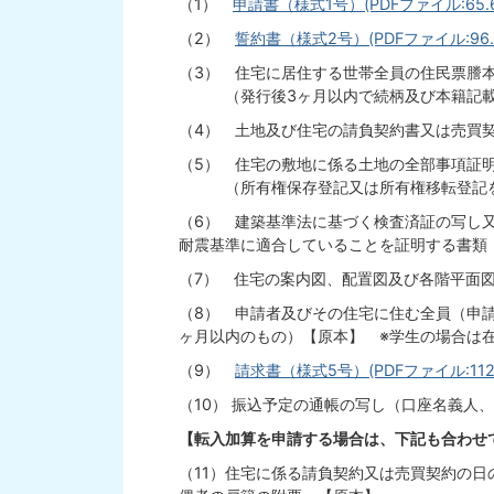
（1）
申請書（様式1号）(PDFファイル:65.6
（2）
誓約書（様式2号）(PDFファイル:96.8
（3） 住宅に居住する世帯全員の住民票謄
（発行後3ヶ月以内で続柄及び本籍記載
（4） 土地及び住宅の請負契約書又は売買
（5） 住宅の敷地に係る土地の全部事項証
（所有権保存登記又は所有権移転登記を
（6） 建築基準法に基づく検査済証の写し又
耐震基準に適合していることを証明する書類
（7） 住宅の案内図、配置図及び各階平面
（8） 申請者及びその住宅に住む全員（申請
ヶ月以内のもの）【原本】 ※学生の場合
（9）
請求書（様式5号）(PDFファイル:112.
（10） 振込予定の通帳の写し（口座名義人
【転入加算を申請する場合は、下記も合わせ
（11）住宅に係る請負契約又は売買契約の日