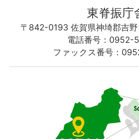
愛
東脊振庁
し
〒842-0193 佐賀県神埼郡吉
て
電話番号：0952-52
る
ファックス番号：0952-
佐
賀
県
東
部
に