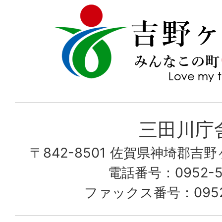
吉
love
野
my
ヶ
town
里
町
み
三田川庁
ん
〒842-8501 佐賀県神埼郡吉
な
こ
電話番号：0952-53
の
ファックス番号：0952-
町