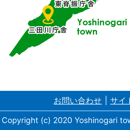
位
置
す
る
吉
野
ケ
里
お問い合わせ
サイ
町、
三
Copyright (c) 2020 Yoshinogari tow
田