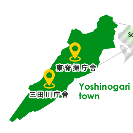
佐
賀
県
東
部
に
位
置
す
る
吉
野