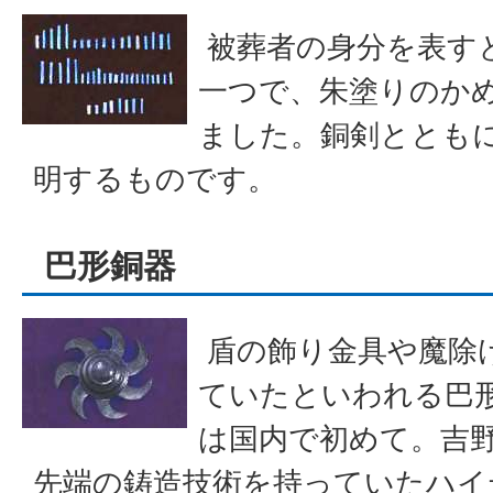
被葬者の身分を表す
一つで、朱塗りのかめ
ました。銅剣ととも
明するものです。
巴形銅器
盾の飾り金具や魔除
ていたといわれる巴
は国内で初めて。吉
先端の鋳造技術を持っていたハイ