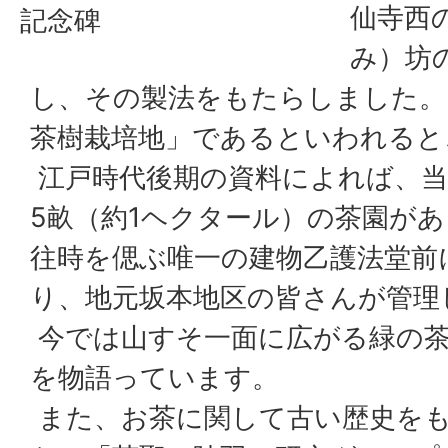
仙寺西
記念碑
み）坊
し、その製法をもたらしました。
茶樹栽培地」であるといわれると
江戸時代後期の資料によれば、当
5畝（約1ヘクタール）の茶園が
往時を偲ぶ唯一の建物乙護法堂前
り、地元坂本地区の皆さんが管理
今では山すそ一面に広がる緑の茶
を物語っています。
また、お茶に関して古い歴史を