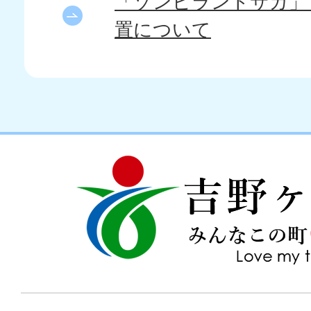
「ゾンビランドサガ」
置について
吉
love
野
my
ヶ
town
里
町
み