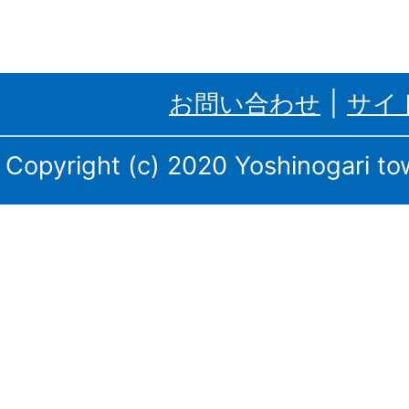
ケ
里
お問い合わせ
サイ
町、
三
Copyright (c) 2020 Yoshinogari tow
田
川
庁
舎・
東
脊
振