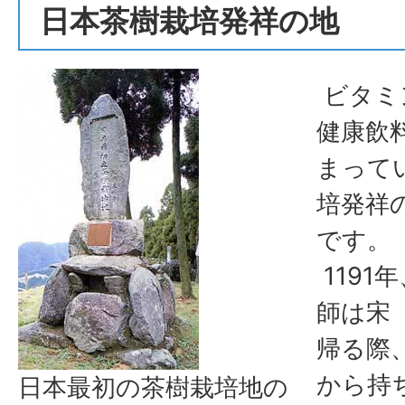
日本茶樹栽培発祥の地
ビタミ
健康飲
まって
培発祥
です。
1191
師は宋
帰る際
から持
日本最初の茶樹栽培地の