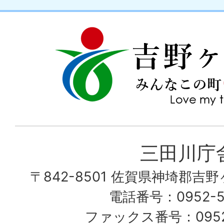
吉
love
野
my
ヶ
town
里
町
み
三田川庁
ん
〒842-8501 佐賀県神埼郡吉
な
こ
電話番号：0952-53
の
ファックス番号：0952-