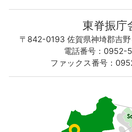
町
愛
東脊振庁
し
〒842-0193 佐賀県神埼郡吉
て
電話番号：0952-52
る
ファックス番号：0952-
佐
賀
県
東
部