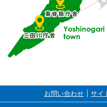
に
位
置
す
る
吉
野
ケ
里
お問い合わせ
サイ
町、
三