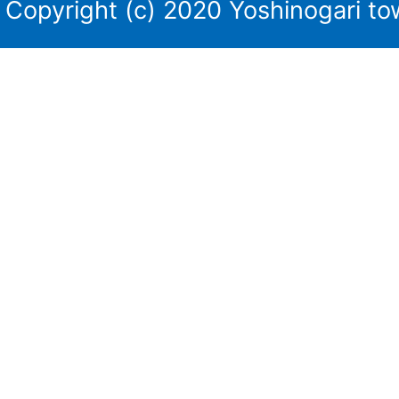
Copyright (c) 2020 Yoshinogari tow
田
川
庁
舎・
東
脊
振
庁
舎
の
位